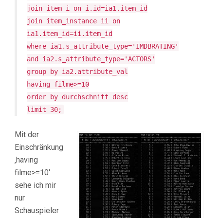
join item i on i.id=ia1.item_id
join item_instance ii on
ia1.item_id=ii.item_id
where ia1.s_attribute_type='IMDBRATING'
and ia2.s_attribute_type='ACTORS'
group by ia2.attribute_val
having filme>=10
order by durchschnitt desc
limit 30;
Mit der
Einschränkung
‚having
filme>=10‘
sehe ich mir
nur
Schauspieler