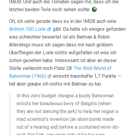
IMDB. Und auch die Tomaten sagen mir, dass ich die
letzten beiden Teile noch sehen sollte.
Oh, ich sehe gerade dass es in der IMDB auch eine
Bottom 100 Liste
gibt. Da hätte ich einiges gefunden
was schlechter bewertet ist als Batman & Robin.
Allerdings muss ich sagen dass mir nach grobem
Überfliegen der Liste nichts aufgefallen ist was ich
schon gesehen habe. Interessant ist aber an dieser
Stelle vielleicht noch Platz 28:
The Wild World of
Batwoman (1966)
erreicht traumhafte 1,7 Punkte —
hat aber glaube ich nichts mit Batman zu tun:
In this zero budget cheapie a busty Batwoman
enlists her beauteous bevy of Batgirls (when
they are not dancing the jerk) to help her regain a
mad scientist’s invention (an atom bomb made
out of a hearing aid) before a costumed ne’er-do-
well, Rat Fink, can glom onto it for his own