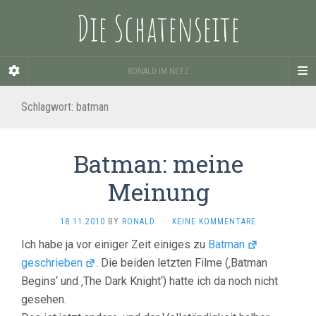
Die Schatenseite
RONALD IM NETZ
Schlagwort:
batman
Batman: meine
Meinung
18.11.2010
BY
RONALD
·
KEINE KOMMENTARE
Ich habe ja vor einiger Zeit einiges zu
Batman
geschrieben
. Die beiden letzten Filme (‚Batman
Begins‘ und ‚The Dark Knight‘) hatte ich da noch nicht
gesehen.