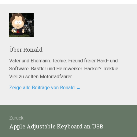
Über
Ronald
Vater und Ehemann. Techie. Freund freier Hard- und
Software. Bastler und Heimwerker. Hacker? Trekkie.
Viel zu selten Motorradfahrer.
Zeige alle Beiträge von Ronald
→
Beitragsnavigation
Zurück
Vorheriger
Apple Adjustable Keyboard an USB
Beitrag: