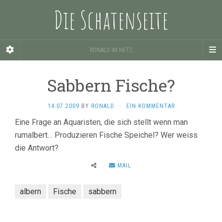
Die Schatenseite
RONALD IM NETZ
Sabbern Fische?
14.07.2009
BY
RONALD
·
EIN KOMMENTAR
Eine Frage an Aquaristen, die sich stellt wenn man
rumalbert… Produzieren Fische Speichel? Wer weiss
die Antwort?
MAIL
albern
Fische
sabbern