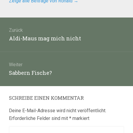
Zeige alle Beiträge von Ronald
→
Beitragsnavigation
Zurück
Vorheriger
Aldi-Maus mag mich nicht
Beitrag:
Weiter
Nächster
Sabbern Fische?
Beitrag:
SCHREIBE EINEN KOMMENTAR
Deine E-Mail-Adresse wird nicht veröffentlicht.
Erforderliche Felder sind mit
*
markiert