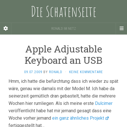
Die Schatenseite
RONALD IM NETZ
Apple Adjustable
Keyboard an USB
09.07.2009
BY
RONALD
·
KEINE KOMMENTARE
Hmm, ich hatte die befürchtung dass ich wieder zu spät
wäre, genau wie damals mit der Model M. Ich habe da
seinerzeit gemütlich dran gebastelt, hatte die mehrere
Wochen hier rumliegen. Als ich meine erste
Dulcimer
veröffentlicht habe hat mir jemand gesagt dass eine
Woche vorher jemand
ein ganz ähnliches Projekt
fertiggestellt hat…