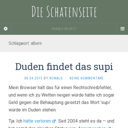
Die Schatenseite
RONALD IM NETZ
Schlagwort:
albern
Duden findet das supi
06.04.2015
BY
RONALD
·
KEINE KOMMENTARE
Mein Browser hält das für einen Rechtschreibfehler,
und wenn ich zu Wetten neigen würde hätte ich sogar
Geld gegen die Behauptung gesetzt das Wort ’supi‘
würde im Duden stehen.
Tja. Ich
hätte verloren
. Seit 2004 steht es da — und