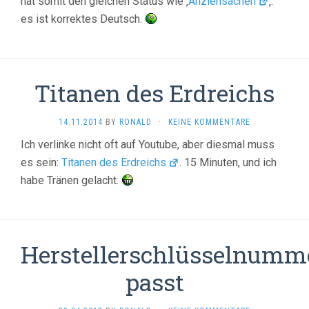
hat somit den gleichen Status wie ‚
Anziehsachen
‚:
es ist korrektes Deutsch.
Titanen des Erdreichs
14.11.2014
BY
RONALD
·
KEINE KOMMENTARE
Ich verlinke nicht oft auf Youtube, aber diesmal muss
es sein:
Titanen des Erdreichs
. 15 Minuten, und ich
habe Tränen gelacht.
Herstellerschlüsselnumm
passt