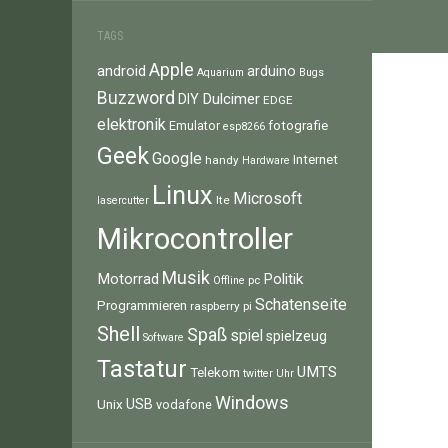
TAGS
Apple
android
arduino
Aquarium
Bugs
Buzzword
Dulcimer
DIY
EDGE
elektronik
fotografie
Emulator
esp8266
Geek
Google
Internet
handy
Hardware
Linux
Microsoft
lte
lasercutter
Mikrocontroller
Musik
Motorrad
Politik
pc
Offline
Schatenseite
Programmieren
raspberry pi
Shell
Spaß
spiel
spielzeug
Software
Tastatur
UMTS
Telekom
twitter
Uhr
Windows
Unix
USB
vodafone