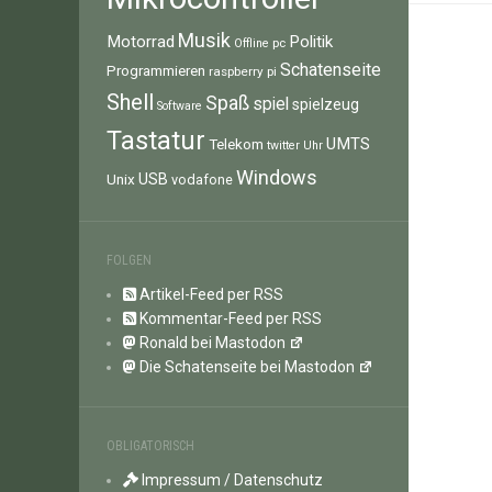
Musik
Motorrad
Politik
pc
Offline
Schatenseite
Programmieren
raspberry pi
Shell
Spaß
spiel
spielzeug
Software
Tastatur
UMTS
Telekom
twitter
Uhr
Windows
Unix
USB
vodafone
FOLGEN
Artikel-Feed per RSS
Kommentar-Feed per RSS
Ronald bei Mastodon
Die Schatenseite bei Mastodon
OBLIGATORISCH
Impressum / Datenschutz