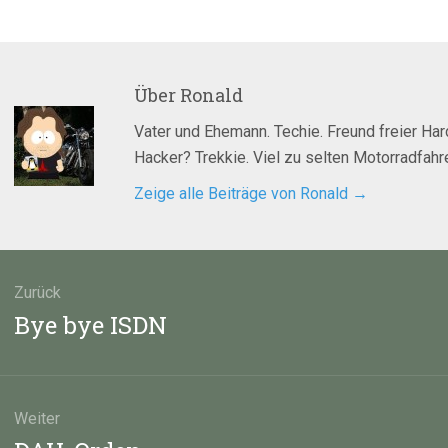
Über
Ronald
Vater und Ehemann. Techie. Freund freier Ha
Hacker? Trekkie. Viel zu selten Motorradfahre
Zeige alle Beiträge von Ronald
→
agsnavigation
Zurück
Vorheriger
Bye bye ISDN
Beitrag:
Weiter
Nächster