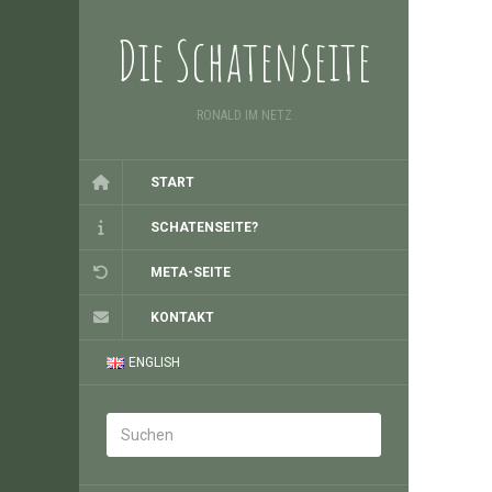
Die Schatenseite
RONALD IM NETZ
START
SCHATENSEITE?
META-SEITE
KONTAKT
ENGLISH