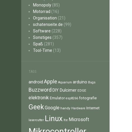
Monopoly
(85)
Motorrad
(16)
Organisation
(21)
schatenseite.de
(99)
Software
(228)
Sonstiges
(357)
Spaß
(281)
Tool-Time
(13)
TAGS
Apple
android
arduino
Aquarium
Bugs
Buzzword
Dulcimer
DIY
EDGE
elektronik
fotografie
Emulator
esp8266
Geek
Google
Internet
handy
Hardware
Linux
Microsoft
lte
lasercutter
Mikrocontroller