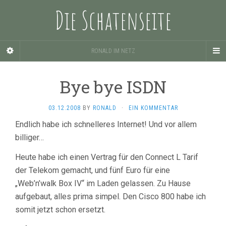
Die Schatenseite
RONALD IM NETZ
Bye bye ISDN
03.12.2008
BY
RONALD
·
EIN KOMMENTAR
Endlich habe ich schnelleres Internet! Und vor allem
billiger…
Heute habe ich einen Vertrag für den Connect L Tarif
der Telekom gemacht, und fünf Euro für eine
„Web’n’walk Box IV“ im Laden gelassen. Zu Hause
aufgebaut, alles prima simpel. Den Cisco 800 habe ich
somit jetzt schon ersetzt.