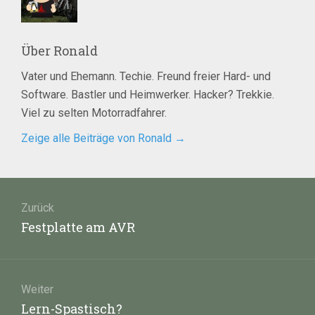
Über
Ronald
Vater und Ehemann. Techie. Freund freier Hard- und
Software. Bastler und Heimwerker. Hacker? Trekkie.
Viel zu selten Motorradfahrer.
Zeige alle Beiträge von Ronald
→
Beitragsnavigation
Zurück
Vorheriger
Festplatte am AVR
Beitrag:
Weiter
Nächster
Lern-Spastisch?