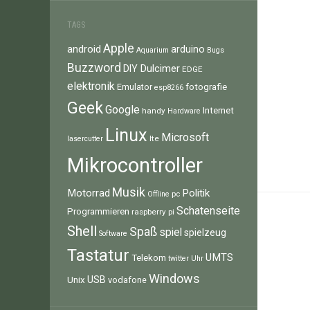
TAGS
Apple
android
arduino
Aquarium
Bugs
Buzzword
Dulcimer
DIY
EDGE
elektronik
fotografie
Emulator
esp8266
Geek
Google
Internet
handy
Hardware
Linux
Microsoft
lte
lasercutter
Mikrocontroller
Musik
Motorrad
Politik
pc
Offline
Schatenseite
Programmieren
raspberry pi
Shell
Spaß
spiel
spielzeug
Software
Tastatur
UMTS
Telekom
twitter
Uhr
Windows
Unix
USB
vodafone