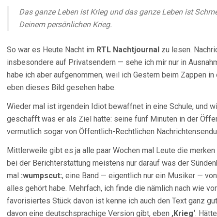
Das ganze Leben ist Krieg und das ganze Leben ist Schme
Deinem persönlichen Krieg.
So war es Heute Nacht im
RTL Nachtjournal
zu lesen. Nachr
insbesondere auf Privatsendern — sehe ich mir nur in Ausnahm
habe ich aber aufgenommen, weil ich Gestern beim Zappen in
eben dieses Bild gesehen habe.
Wieder mal ist irgendein Idiot bewaffnet in eine Schule, und w
geschafft was er als Ziel hatte: seine fünf Minuten in der Öffe
vermutlich sogar von Öffentlich-Rechtlichen Nachrichtensend
Mittlerweile gibt es ja alle paar Wochen mal Leute die merken 
bei der Berichterstattung meistens nur darauf was der Sünden
mal
:wumpscut:
, eine Band — eigentlich nur ein Musiker — vo
alles gehört habe. Mehrfach, ich finde die nämlich nach wie vo
favorisiertes Stück davon ist kenne ich auch den Text ganz gu
davon eine deutschsprachige Version gibt, eben
‚Krieg‘
. Hätt