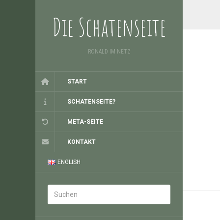
Die Schatenseite
RONALD IM NETZ
START
SCHATENSEITE?
META-SEITE
KONTAKT
ENGLISH