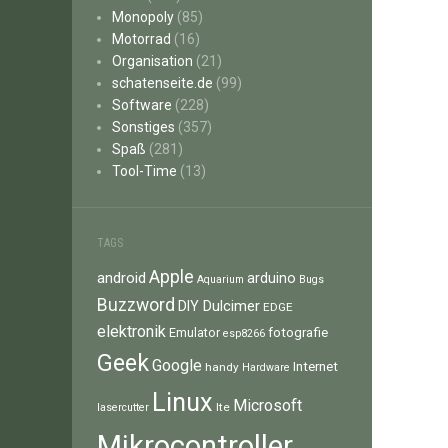
Monopoly
(85)
Motorrad
(16)
Organisation
(21)
schatenseite.de
(99)
Software
(228)
Sonstiges
(357)
Spaß
(281)
Tool-Time
(13)
TAGS
Apple
android
arduino
Aquarium
Bugs
Buzzword
Dulcimer
DIY
EDGE
elektronik
fotografie
Emulator
esp8266
Geek
Google
Internet
handy
Hardware
Linux
Microsoft
lte
lasercutter
Mikrocontroller