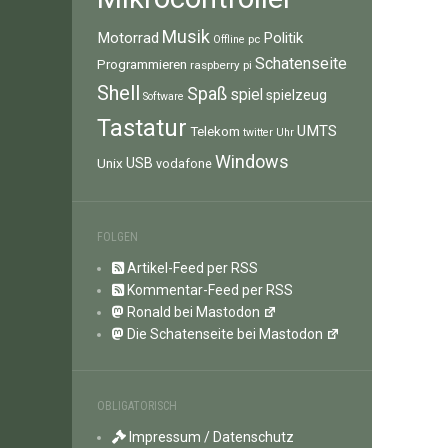
Musik
Motorrad
Politik
pc
Offline
Schatenseite
Programmieren
raspberry pi
Shell
Spaß
spiel
spielzeug
Software
Tastatur
UMTS
Telekom
twitter
Uhr
Windows
Unix
USB
vodafone
FOLGEN
Artikel-Feed per RSS
Kommentar-Feed per RSS
Ronald bei Mastodon
Die Schatenseite bei Mastodon
OBLIGATORISCH
Impressum / Datenschutz