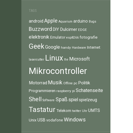
TAGS
Apple
android
arduino
Aquarium
Bugs
Buzzword
Dulcimer
DIY
EDGE
elektronik
fotografie
Emulator
esp8266
Geek
Google
Internet
handy
Hardware
Linux
Microsoft
lte
lasercutter
Mikrocontroller
Musik
Motorrad
Politik
pc
Offline
Schatenseite
Programmieren
raspberry pi
Shell
Spaß
spiel
spielzeug
Software
Tastatur
UMTS
Telekom
twitter
Uhr
Windows
Unix
USB
vodafone