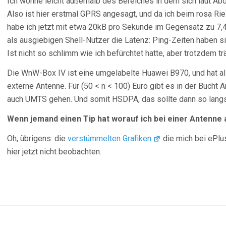
Ich wohne leicht außerhalb des Bereiches in dem sich laut 
Also ist hier erstmal GPRS angesagt, und da ich beim rosa R
habe ich jetzt mit etwa 20kB pro Sekunde im Gegensatz zu 7,4k
als ausgiebigen Shell-Nutzer die Latenz: Ping-Zeiten haben s
Ist nicht so schlimm wie ich befürchtet hatte, aber trotzdem t
Die WnW-Box IV ist eine umgelabelte Huawei B970, und hat a
externe Antenne. Für (50 < n < 100) Euro gibt es in der Bucht A
auch UMTS gehen. Und somit HSDPA, das sollte dann so lang
Wenn jemand einen Tip hat worauf ich bei einer Antenne a
Oh, übrigens: die
verstümmelten Grafiken
die mich bei ePl
hier jetzt nicht beobachten.