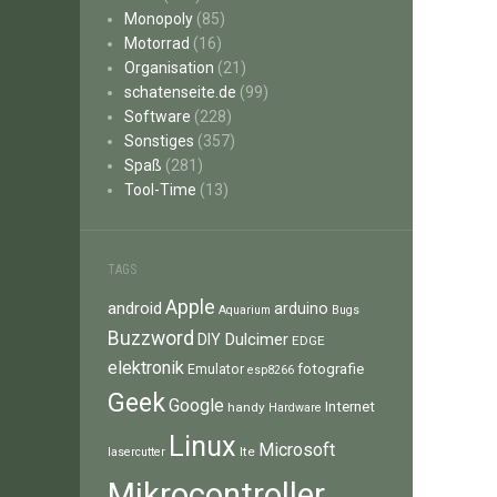
Monopoly
(85)
Motorrad
(16)
Organisation
(21)
schatenseite.de
(99)
Software
(228)
Sonstiges
(357)
Spaß
(281)
Tool-Time
(13)
TAGS
Apple
android
arduino
Aquarium
Bugs
Buzzword
Dulcimer
DIY
EDGE
elektronik
fotografie
Emulator
esp8266
Geek
Google
Internet
handy
Hardware
Linux
Microsoft
lte
lasercutter
Mikrocontroller