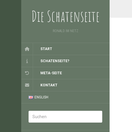
Die Schatenseite
RONALD IM NETZ
START
SCHATENSEITE?
META-SEITE
KONTAKT
ENGLISH