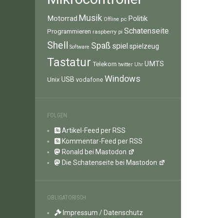
Musik
Motorrad
Politik
pc
Offline
Schatenseite
Programmieren
raspberry pi
Shell
Spaß
spiel
spielzeug
Software
Tastatur
UMTS
Telekom
twitter
Uhr
Windows
Unix
USB
vodafone
FOLGEN
Artikel-Feed per RSS
Kommentar-Feed per RSS
Ronald bei Mastodon
Die Schatenseite bei Mastodon
OBLIGATORISCH
Impressum / Datenschutz