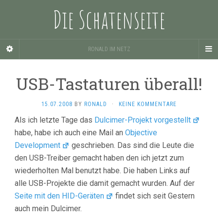
Die Schatenseite
RONALD IM NETZ
USB-Tastaturen überall!
15.07.2008
BY
RONALD
·
KEINE KOMMENTARE
Als ich letzte Tage das
Dulcimer-Projekt
vorgestellt
habe, habe ich auch eine Mail an
Objective
Development
geschrieben. Das sind die Leute die
den USB-Treiber gemacht haben den ich jetzt zum
wiederholten Mal benutzt habe. Die haben Links auf
alle USB-Projekte die damit gemacht wurden. Auf der
Seite mit den HID-Geräten
findet sich seit Gestern
auch mein Dulcimer.