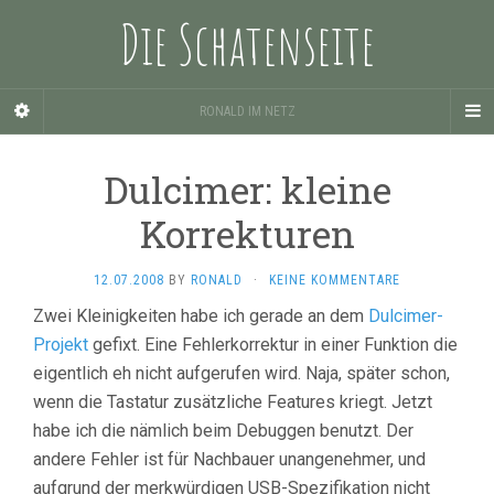
Die Schatenseite
RONALD IM NETZ
Dulcimer: kleine
Korrekturen
12.07.2008
BY
RONALD
·
KEINE KOMMENTARE
Zwei Kleinigkeiten habe ich gerade an dem
Dulcimer-
Projekt
gefixt. Eine Fehlerkorrektur in einer Funktion die
eigentlich eh nicht aufgerufen wird. Naja, später schon,
wenn die Tastatur zusätzliche Features kriegt. Jetzt
habe ich die nämlich beim Debuggen benutzt. Der
andere Fehler ist für Nachbauer unangenehmer, und
aufgrund der merkwürdigen USB-Spezifikation nicht