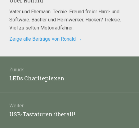
Über
Ronald
Vater und Ehemann. Techie. Freund freier Hard- und
Software. Bastler und Heimwerker. Hacker? Trekkie.
Viel zu selten Motorradfahrer.
Zeige alle Beiträge von Ronald
→
Beitragsnavigation
Zurück
Vorheriger
LEDs Charlieplexen
Beitrag:
Weiter
Nächster
USB-Tastaturen überall!
Beitrag: