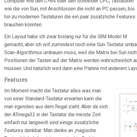
Computer wie den C=64 oder den Schneider CPC, Tastaturen
wie die von Sun, mit Anschlüssen die nicht an PC passen, bis
hin zu modernen Tastaturen die ein paar zusätzliche Features
brauchen könnten.
Ein Layout habe ich zwar bislang nur für die IBM Model M
gemacht, aber ich will zumindest noch eine Sun-Tastatur umba
Scan-Algorithmus umbauen muss, weil die Matrix bei Sun nicht
Positionen der Tasten auf der Matrix werden wahrscheinlich au
müssen. Und natürlich wird dann eine Platine mit anderem Layou
Features
Im Moment macht die Tastatur alles was man
von einer Standard-Tastatur erwarten kann die
man irgendwo aus dem Regal zieht. Aber da sich
der ATmega32 in der Tastatur die meiste Zeit
einfach nur langweilt sind einige zusätzliche
Features denkbar. Man denke an ‚magische