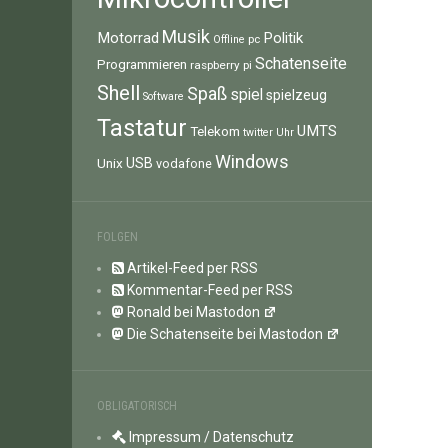
Musik
Motorrad
Politik
pc
Offline
Schatenseite
Programmieren
raspberry pi
Shell
Spaß
spiel
spielzeug
Software
Tastatur
UMTS
Telekom
twitter
Uhr
Windows
Unix
USB
vodafone
FOLGEN
Artikel-Feed per RSS
Kommentar-Feed per RSS
Ronald bei Mastodon
Die Schatenseite bei Mastodon
OBLIGATORISCH
Impressum / Datenschutz