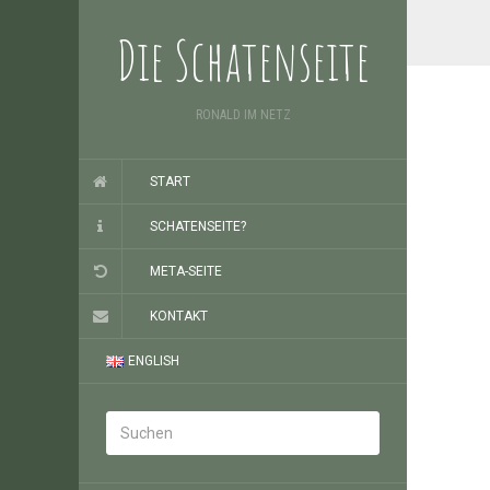
Die Schatenseite
RONALD IM NETZ
START
SCHATENSEITE?
META-SEITE
KONTAKT
ENGLISH