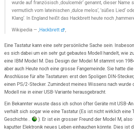
wurde auf französisch ‚doulcemér‘ genannt, dieser Name 
vermutlich vom lateinischen ‚dulce melos‘, ’süßes Lied‘ oder
Klang‘. In England heißt das Hackbrett heute noch ‚hammere
Wikipedia — ‚
Hackbrett
‚
Eine Tastatur kann eine sehr persönliche Sache sein. Insbes
es sich dabei um ein sehr gut gebautes Modell handelt, wie z
eine IBM Model M. Das Design der Model M stammt von 1984,
aber auch Heute noch eine grosse Fangemeinde. Sie hatte die
Anschlüsse für alte Tastaturen: erst den 5poligen DIN-Stecker
einen PS/2-Stecker. Zumindest meines Wissens nach wurde 
Modell nie in einer USB-Variante herausgebracht.
Ein Bekannter wusste dass ich schon öfter Geräte mit USB-An
verhält sich sogar wie eine Tastatur (Es ist nicht wirklich eine
Geschichte…
). Er ist ein grosser Freund der Model M, also 
kaputter Elektronik neues Leben einhauchen könnte. Dies ist 