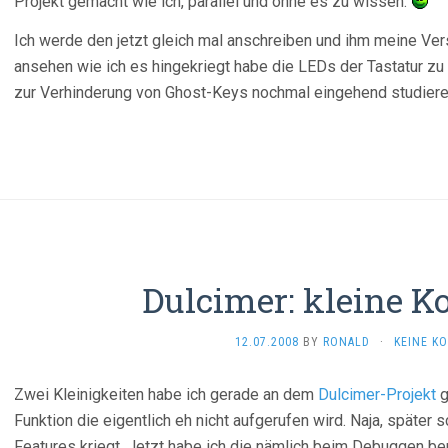
Projekt gemacht wie ich, parallel und ohne es zu wissen.
Ich werde den jetzt gleich mal anschreiben und ihm meine Versio
ansehen wie ich es hingekriegt habe die LEDs der Tastatur zu
zur Verhinderung von Ghost-Keys nochmal eingehend studier
Dulcimer: kleine K
12.07.2008
BY
RONALD
·
KEINE K
Zwei Kleinigkeiten habe ich gerade an dem
Dulcimer-Projekt
g
Funktion die eigentlich eh nicht aufgerufen wird. Naja, später 
Features kriegt. Jetzt habe ich die nämlich beim Debuggen benu