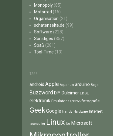
Monopoly
(85)
Motorrad
(16)
Organisation
(21)
schatenseite.de
(99)
Software
(228)
Sonstiges
(357)
Spaß
(281)
Tool-Time
(13)
TAGS
Apple
android
arduino
Aquarium
Bugs
Buzzword
Dulcimer
DIY
EDGE
elektronik
fotografie
Emulator
esp8266
Geek
Google
Internet
handy
Hardware
Linux
Microsoft
lte
lasercutter
Mikrocontroller