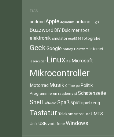
TAGS
Apple
android
arduino
Aquarium
Bugs
Buzzword
Dulcimer
DIY
EDGE
elektronik
fotografie
Emulator
esp8266
Geek
Google
Internet
handy
Hardware
Linux
Microsoft
lte
lasercutter
Mikrocontroller
Musik
Motorrad
Politik
pc
Offline
Schatenseite
Programmieren
raspberry pi
Shell
Spaß
spiel
spielzeug
Software
Tastatur
UMTS
Telekom
twitter
Uhr
Windows
Unix
USB
vodafone