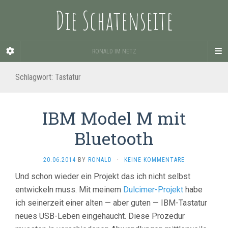
Die Schatenseite
RONALD IM NETZ
Schlagwort:
Tastatur
IBM Model M mit
Bluetooth
20.06.2014
BY
RONALD
·
KEINE KOMMENTARE
Und schon wieder ein Projekt das ich nicht selbst
entwickeln muss. Mit meinem
Dulcimer-Projekt
habe
ich seinerzeit einer alten — aber guten — IBM-Tastatur
neues USB-Leben eingehaucht. Diese Prozedur