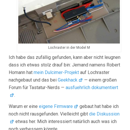
Lochraster in der Model M
Ich habe das zufällig gefunden, kann aber nicht leugnen
dass ich etwas stolz drauf bin: Jemand namens Robert
Homann hat
mein Dulcimer-Projekt
auf Lochraster
nachgebaut und das bei
Geekhack
— einem großen
Forum für Tastatur-Nerds —
ausfuehrlich dokumentiert
.
Warum er eine
eigene Firmware
gebaut hat habe ich
noch nicht rausgefunden. Vielleicht gibt
die Diskussion
etwas her. Mich interessiert natürlich auch was ich
noch verbessern könnte…