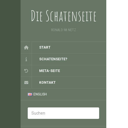
Die Schatenseite
RONALD IM NETZ
START
SCHATENSEITE?
META-SEITE
KONTAKT
ENGLISH