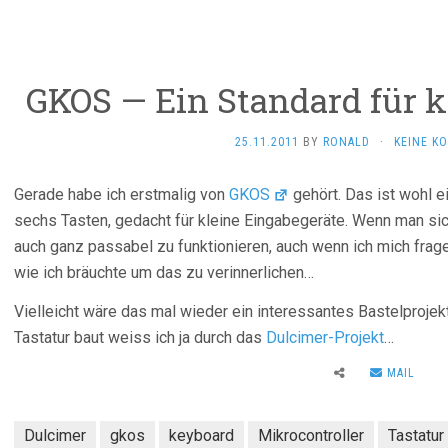
GKOS — Ein Standard für k
25.11.2011
BY
RONALD
·
KEINE K
Gerade habe ich erstmalig von
GKOS
gehört. Das ist wohl ei
sechs Tasten, gedacht für kleine Eingabegeräte. Wenn man sic
auch ganz passabel zu funktionieren, auch wenn ich mich fra
wie ich bräuchte um das zu verinnerlichen…
Vielleicht wäre das mal wieder ein interessantes Bastelproje
Tastatur baut weiss ich ja durch das
Dulcimer-Projekt
…
MAIL
Dulcimer
gkos
keyboard
Mikrocontroller
Tastatur