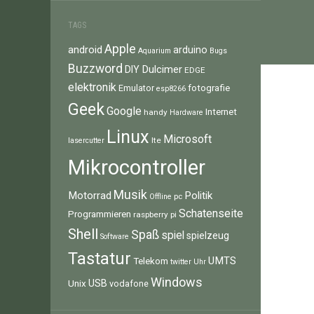
TAGS
Apple
android
arduino
Aquarium
Bugs
Buzzword
Dulcimer
DIY
EDGE
elektronik
fotografie
Emulator
esp8266
Geek
Google
Internet
handy
Hardware
Linux
Microsoft
lte
lasercutter
Mikrocontroller
Musik
Motorrad
Politik
pc
Offline
Schatenseite
Programmieren
raspberry pi
Shell
Spaß
spiel
spielzeug
Software
Tastatur
UMTS
Telekom
twitter
Uhr
Windows
Unix
USB
vodafone