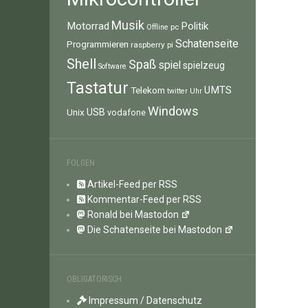
Musik
Motorrad
Politik
pc
Offline
Schatenseite
Programmieren
raspberry pi
Shell
Spaß
spiel
spielzeug
Software
Tastatur
UMTS
Telekom
twitter
Uhr
Windows
Unix
USB
vodafone
FOLGEN
Artikel-Feed per RSS
Kommentar-Feed per RSS
Ronald bei Mastodon
Die Schatenseite bei Mastodon
OBLIGATORISCH
Impressum / Datenschutz