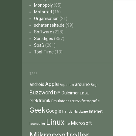
Monopoly
(85)
Motorrad
(16)
Organisation
(21)
schatenseite.de
(99)
Software
(228)
Sonstiges
(357)
Spaß
(281)
Tool-Time
(13)
TAGS
Apple
android
arduino
Aquarium
Bugs
Buzzword
Dulcimer
DIY
EDGE
elektronik
fotografie
Emulator
esp8266
Geek
Google
Internet
handy
Hardware
Linux
Microsoft
lte
lasercutter
Mikrocontroller