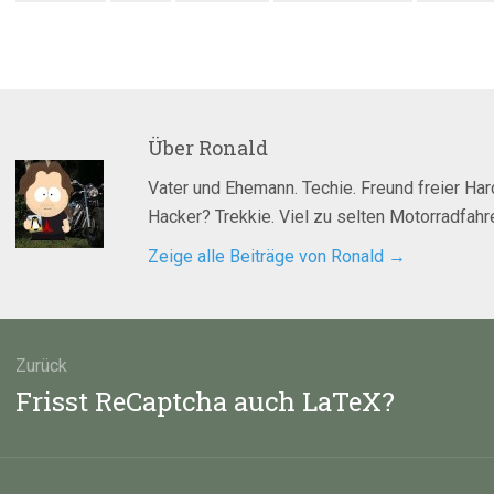
Über
Ronald
Vater und Ehemann. Techie. Freund freier Ha
Hacker? Trekkie. Viel zu selten Motorradfahre
Zeige alle Beiträge von Ronald
→
agsnavigation
Zurück
Vorheriger
Frisst ReCaptcha auch LaTeX?
Beitrag: