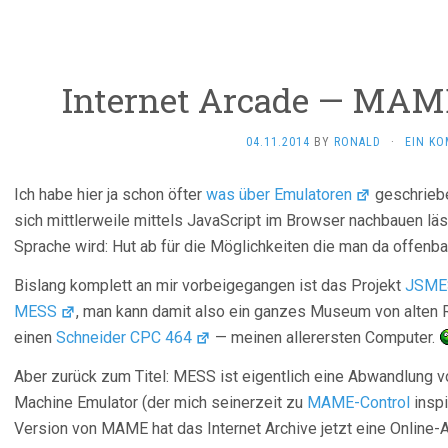
Internet Arcade — MAME
04.11.2014
BY
RONALD
·
EIN K
Ich habe hier ja schon öfter
was über Emulatoren
geschriebe
sich mittlerweile mittels JavaScript im Browser nachbauen lä
Sprache wird: Hut ab für die Möglichkeiten die man da offenbar
Bislang komplett an mir vorbeigegangen ist das Projekt
JSME
MESS
, man kann damit also ein ganzes Museum von alten 
einen
Schneider CPC 464
— meinen allerersten Computer.
Aber zurück zum Titel: MESS ist eigentlich eine Abwandlung 
Machine Emulator (der mich seinerzeit zu
MAME-Control
inspi
Version von MAME hat das Internet Archive jetzt eine Online-