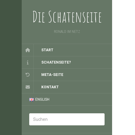
Die Schatenseite
RONALD IM NETZ
START
SCHATENSEITE?
META-SEITE
KONTAKT
ENGLISH