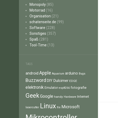
Monopoly
(85)
Motorrad
(16)
Organisation
(21)
schatenseite.de
(99)
Software
(228)
Sonstiges
(357)
Spaß
(281)
Tool-Time
(13)
TAGS
Apple
android
arduino
Aquarium
Bugs
Buzzword
Dulcimer
DIY
EDGE
elektronik
fotografie
Emulator
esp8266
Geek
Google
Internet
handy
Hardware
Linux
Microsoft
lte
lasercutter
Mikrocontroller