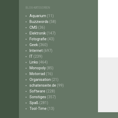
BLOG-KATEGORIEN
Aquarium
(11)
Buzzwords
(58)
CMS
(36)
Elektronik
(147)
Fotografie
(43)
Geek
(360)
Internet
(697)
IT
(239)
Links
(464)
Monopoly
(85)
Motorrad
(16)
Organisation
(21)
schatenseite.de
(99)
Software
(228)
Sonstiges
(357)
Spaß
(281)
Tool-Time
(13)
Beitr