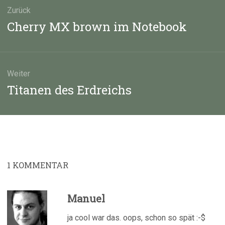
Zurück
Vorheriger
Cherry MX brown im Notebook
Beitrag:
Weiter
Nächster
Titanen des Erdreichs
Beitrag:
1
KOMMENTAR
Manuel
ja cool war das. oops, schon so spät :-$