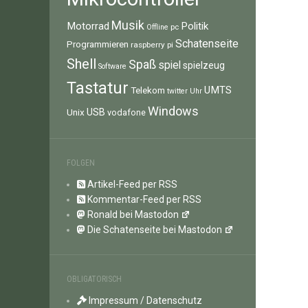
Musik
Motorrad
Politik
pc
Offline
Schatenseite
Programmieren
raspberry pi
Shell
Spaß
spiel
spielzeug
Software
Tastatur
UMTS
Telekom
twitter
Uhr
Windows
Unix
USB
vodafone
FOLGEN
Artikel-Feed per RSS
Kommentar-Feed per RSS
Ronald bei Mastodon
Die Schatenseite bei Mastodon
OBLIGATORISCH
Impressum / Datenschutz