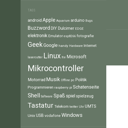
TAGS
Apple
android
arduino
Aquarium
Bugs
Buzzword
Dulcimer
DIY
EDGE
elektronik
fotografie
Emulator
esp8266
Geek
Google
Internet
handy
Hardware
Linux
Microsoft
lte
lasercutter
Mikrocontroller
Musik
Motorrad
Politik
pc
Offline
Schatenseite
Programmieren
raspberry pi
Shell
Spaß
spiel
spielzeug
Software
Tastatur
UMTS
Telekom
twitter
Uhr
Windows
Unix
USB
vodafone