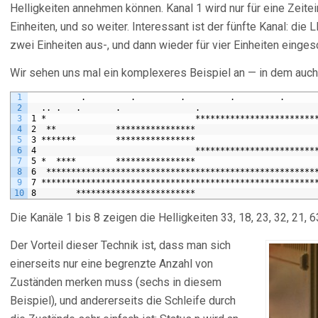
Helligkeiten annehmen können. Kanal 1 wird nur für eine Zeitei
Einheiten, und so weiter. Interessant ist der fünfte Kanal: die L
zwei Einheiten aus-, und dann wieder für vier Einheiten eingesc
Wir sehen uns mal ein komplexeres Beispiel an — in dem auc
1
          .         .         .         .         .      
2
  .. .   .       .               .                       
3
1 *                              ************************
4
2  **            ****************                        
5
3 *******        ****************                        
6
4                                ************************
7
5 *  ****        ****************                        
8
6  ******************************************************
9
7 *******************************************************
10
8        ************************                        
Die Kanäle 1 bis 8 zeigen die Helligkeiten 33, 18, 23, 32, 21, 6
Der Vorteil dieser Technik ist, dass man sich
einerseits nur eine begrenzte Anzahl von
Zuständen merken muss (sechs in diesem
Beispiel), und andererseits die Schleife durch