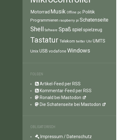
Musik
Motorrad
Politik
pc
Offline
Schatenseite
Programmieren
raspberry pi
Shell
Spaß
spiel
spielzeug
Software
Tastatur
UMTS
Telekom
twitter
Uhr
Windows
Unix
USB
vodafone
FOLGEN
Artikel-Feed per RSS
Kommentar-Feed per RSS
Ronald bei Mastodon
Die Schatenseite bei Mastodon
OBLIGATORISCH
Impressum / Datenschutz