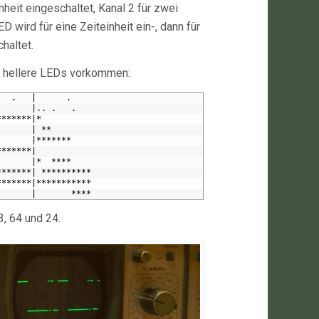
nheit eingeschaltet, Kanal 2 für zwei
ED wird für eine Zeiteinheit ein-, dann für
haltet.
h hellere LEDs vorkommen:
   .   |      .
       |.. .   .
*******|*
       | **
       |*******
*******|
       |*  ****
*******| **********
*******|***********
       |       ****
3, 64 und 24.