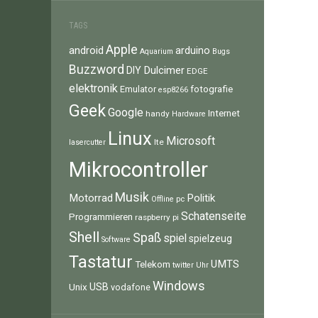
TAGS
Apple
android
arduino
Aquarium
Bugs
Buzzword
Dulcimer
DIY
EDGE
elektronik
fotografie
Emulator
esp8266
Geek
Google
Internet
handy
Hardware
Linux
Microsoft
lte
lasercutter
Mikrocontroller
Musik
Motorrad
Politik
pc
Offline
Schatenseite
Programmieren
raspberry pi
Shell
Spaß
spiel
spielzeug
Software
Tastatur
UMTS
Telekom
twitter
Uhr
Windows
Unix
USB
vodafone