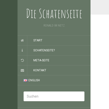
Die Schatenseite
RONALD IM NETZ
START
SCHATENSEITE?
META-SEITE
KONTAKT
ENGLISH