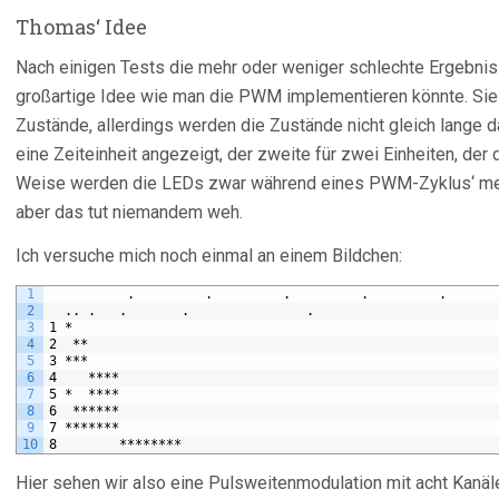
Thomas‘ Idee
Nach einigen Tests die mehr oder weniger schlechte Ergebni
großartige Idee wie man die PWM implementieren könnte. Sie a
Zustände, allerdings werden die Zustände nicht gleich lange da
eine Zeiteinheit angezeigt, der zweite für zwei Einheiten, der dr
Weise werden die LEDs zwar während eines PWM-Zyklus‘ mehr
aber das tut niemandem weh.
Ich versuche mich noch einmal an einem Bildchen:
1
          .         .         .         .         .      
2
  .. .   .       .               .                       
3
1 *                                                      
4
2  **                                                    
5
3 ***                                                    
6
4    ****                                                
7
5 *  ****                                                
8
6  ******                                                
9
7 *******                                                
10
8        ********                                        
Hier sehen wir also eine Pulsweitenmodulation mit acht Kanäl