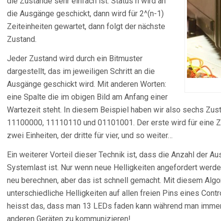
die Zustände sehr einfach ist: Status n wird an
die Ausgänge geschickt, dann wird für 2^(n-1)
Zeiteinheiten gewartet, dann folgt der nächste
Zustand.
Jeder Zustand wird durch ein Bitmuster
dargestellt, das im jeweiligen Schritt an die
Ausgänge geschickt wird. Mit anderen Worten:
eine Spalte die im obigen Bild am Anfang einer
Wartezeit steht. In diesem Beispiel haben wir also sechs Z
11100000, 11110110 und 01101001. Der erste wird für eine Zei
zwei Einheiten, der dritte für vier, und so weiter…
Ein weiterer Vorteil dieser Technik ist, dass die Anzahl der Au
Systemlast ist. Nur wenn neue Helligkeiten angefordert werd
neu berechnen, aber das ist schnell gemacht. Mit diesem Algor
unterschiedliche Helligkeiten auf allen freien Pins eines Cont
heisst das, dass man 13 LEDs faden kann während man immer n
anderen Geräten zu kommunizieren!