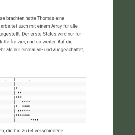
sse brachten hatte Thomas eine
rbeitet auch mit einem Array für alle
rgestellt. Der erste Status wird nur für
itte für vier, und so weiter. Auf die
 als nur einmal an- und ausgeschaltet,
   .   |      .
       |.. .   .
       |*
       | **
       |***
       |   ****
       |*  ****
       | ******
       |*******
       |       ****
en, die bis zu 64 verschiedene