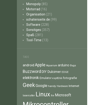
Monopoly
(85)
Motorrad
(16)
Organisation
(21)
schatenseite.de
(99)
Software
(228)
Sonstiges
(357)
Spaß
(281)
Tool-Time
(13)
TAGS
Apple
android
arduino
Aquarium
Bugs
Buzzword
Dulcimer
DIY
EDGE
elektronik
fotografie
Emulator
esp8266
Geek
Google
Internet
handy
Hardware
Linux
Microsoft
lte
lasercutter
Mikrocontroller