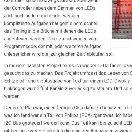
Controller schon halbwegs stresst, aber wenn
der Controller neben dem Dimmen von LEDs
auch noch andere mehr oder weniger
komplizierte Aufgaben hat geht einem schnell
das Timing in die Brüche mit denen die LEDs
angesteuert werden. Ganz zu schweigen vom
Programmcode, der mit jeder weiteren Aufgabe
unleserlicher wird die ‚zur gleichen Zeit‘ ablaufen soll.
In meinem nächsten Projekt muss ich wieder LEDs faden, dah
gesucht das zu machen. Das Projekt umfasst das Lesen von S
Echtzeituhr und die Ausgabe von Text auf einem LCD-Display, al
hinkriegen würde fünf Kanäle zuverlässig zu steuern. Und so
werden.
Der erste Plan war, einen fertigen Chip dafür zu benutzen. I
was ich fand war ein Teil von Philips (PCA-irgendwas, ich ha
I2C-Bus gesteuert werden kann. Das Teil kann bis zu acht LEDs
gibt es nur zwei Helligkeiten die man den Ausgängen zuweis