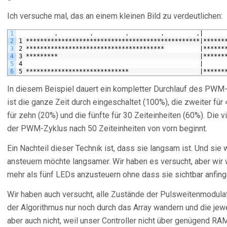
Ich versuche mal, das an einem kleinen Bild zu verdeutlichen:
1
          .         .         .         .         .|      
2
1 *************************************************|******
3
2 ***************************************          |******
4
3 *********                                        |******
5
4                                                  |
6
5 *****************************                    |******
In diesem Beispiel dauert ein kompletter Durchlauf des PWM-
ist die ganze Zeit durch eingeschaltet (100%), die zweiter für 
für zehn (20%) und die fünfte für 30 Zeiteinheiten (60%). Die v
der PWM-Zyklus nach 50 Zeiteinheiten von vorn beginnt.
Ein Nachteil dieser Technik ist, dass sie langsam ist. Und sie
ansteuern möchte langsamer. Wir haben es versucht, aber wir 
mehr als fünf LEDs anzusteuern ohne dass sie sichtbar anfinge
Wir haben auch versucht, alle Zustände der Pulsweitenmodula
der Algorithmus nur noch durch das Array wandern und die jew
aber auch nicht, weil unser Controller nicht über genügend RA