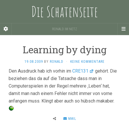
Die Schatenseite
RONALD IM NETZ
Learning by dying
19.08.2009
BY
RONALD
·
KEINE KOMMENTARE
Den Ausdruck hab ich vorhin im
CRE131
gehört. Die
beziehen das da auf die Tatsache dass man in
Computerspielen in der Regel mehrere ‚Leben‘ hat,
damit man nach einem Fehler nicht immer von vorne
anfangen muss. Klingt aber auch so hübsch makaber.
MAIL