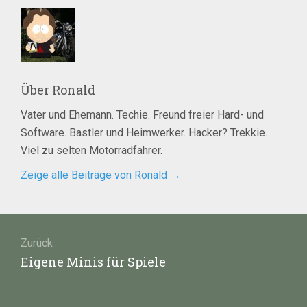
Über
Ronald
Vater und Ehemann. Techie. Freund freier Hard- und
Software. Bastler und Heimwerker. Hacker? Trekkie.
Viel zu selten Motorradfahrer.
Zeige alle Beiträge von Ronald
→
Beitragsnavigation
Zurück
Vorheriger
Eigene Minis für Spiele
Beitrag: