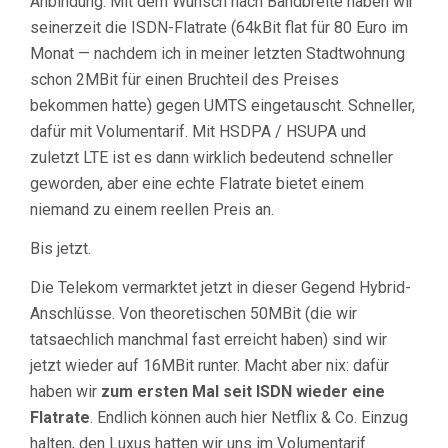
Anbindung. Mit dem Wunsch nach Bandbreite haben wir
seinerzeit die ISDN-Flatrate (64kBit flat für 80 Euro im
Monat — nachdem ich in meiner letzten Stadtwohnung
schon 2MBit für einen Bruchteil des Preises
bekommen hatte) gegen UMTS eingetauscht. Schneller,
dafür mit Volumentarif. Mit HSDPA / HSUPA und
zuletzt LTE ist es dann wirklich bedeutend schneller
geworden, aber eine echte Flatrate bietet einem
niemand zu einem reellen Preis an.
Bis jetzt.
Die Telekom vermarktet jetzt in dieser Gegend Hybrid-
Anschlüsse. Von theoretischen 50MBit (die wir
tatsaechlich manchmal fast erreicht haben) sind wir
jetzt wieder auf 16MBit runter. Macht aber nix: dafür
haben wir
zum ersten Mal seit ISDN wieder eine
Flatrate
. Endlich können auch hier Netflix & Co. Einzug
halten, den Luxus hatten wir uns im Volumentarif