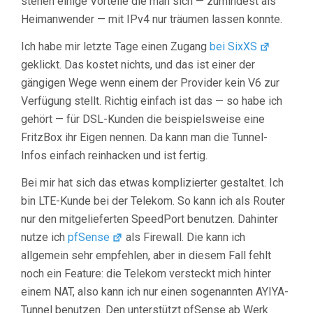
stehen einige Vorteile die man sich — zumindest als
Heimanwender — mit IPv4 nur träumen lassen konnte.
Ich habe mir letzte Tage einen Zugang
bei SixXS
geklickt. Das kostet nichts, und das ist einer der
gängigen Wege wenn einem der Provider kein V6 zur
Verfügung stellt. Richtig einfach ist das — so habe ich
gehört — für DSL-Kunden die beispielsweise eine
FritzBox ihr Eigen nennen. Da kann man die Tunnel-
Infos einfach reinhacken und ist fertig.
Bei mir hat sich das etwas komplizierter gestaltet. Ich
bin LTE-Kunde bei der Telekom. So kann ich als Router
nur den mitgelieferten SpeedPort benutzen. Dahinter
nutze ich
pfSense
als Firewall. Die kann ich
allgemein sehr empfehlen, aber in diesem Fall fehlt
noch ein Feature: die Telekom versteckt mich hinter
einem NAT, also kann ich nur einen sogenannten AYIYA-
Tunnel benutzen. Den unterstützt pfSense ab Werk