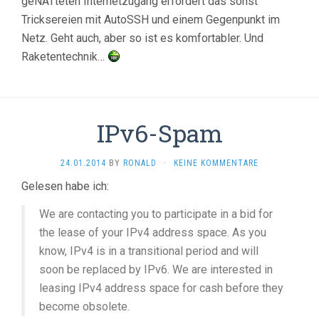
geNATteten Internetzugang erfordert das sonst
Tricksereien mit AutoSSH und einem Gegenpunkt im
Netz. Geht auch, aber so ist es komfortabler. Und
Raketentechnik…
IPv6-Spam
24.01.2014
BY
RONALD
·
KEINE KOMMENTARE
Gelesen habe ich:
We are contacting you to participate in a bid for
the lease of your IPv4 address space. As you
know, IPv4 is in a transitional period and will
soon be replaced by IPv6. We are interested in
leasing IPv4 address space for cash before they
become obsolete.