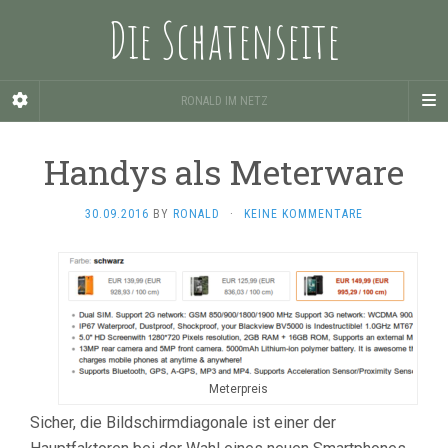
Die Schatenseite
RONALD IM NETZ
Handys als Meterware
30.09.2016
BY
RONALD
·
KEINE KOMMENTARE
Meterpreis
Sicher, die Bildschirmdiagonale ist einer der