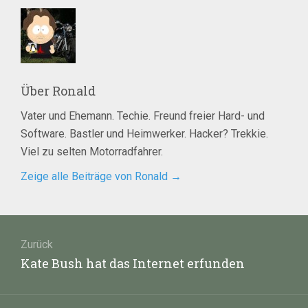
Über
Ronald
Vater und Ehemann. Techie. Freund freier Hard- und
Software. Bastler und Heimwerker. Hacker? Trekkie.
Viel zu selten Motorradfahrer.
Zeige alle Beiträge von Ronald
→
Beitragsnavigation
Zurück
Vorheriger
Kate Bush hat das Internet erfunden
Beitrag: