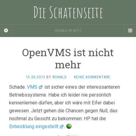
Die Schatenseite
RONALD IM NETZ
OpenVMS ist nicht
mehr
15.06.2013
BY
RONALD
·
KEINE KOMMENTARE
Schade.
VMS
ist sicher eines der interessanteren
Betriebssysteme. Habe ich leider nie persönlich
kennenlernen dürfen, aber ich wäre mit Eifer dabei
gewesen. Jetzt gehen die Chancen gegen Null, das
nochmal zu Gesicht zu bekommen: HP hat die
Entwicklung eingestellt
.