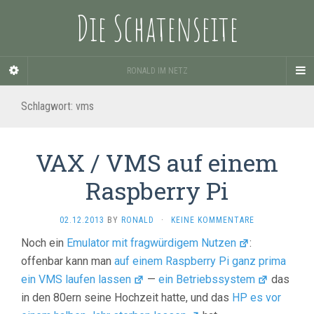
Die Schatenseite
RONALD IM NETZ
Schlagwort:
vms
VAX / VMS auf einem
Raspberry Pi
02.12.2013
BY
RONALD
·
KEINE KOMMENTARE
Noch ein
Emulator mit fragwürdigem Nutzen
:
offenbar kann man
auf einem Raspberry Pi ganz prima
ein VMS laufen lassen
—
ein Betriebssystem
das
in den 80ern seine Hochzeit hatte, und das
HP es vor