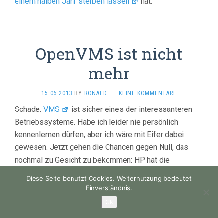
einem halben Jahr sterben lassen
hat.
OpenVMS ist nicht
mehr
15.06.2013
BY
RONALD
·
KEINE KOMMENTARE
Schade.
VMS
ist sicher eines der interessanteren
Betriebssysteme. Habe ich leider nie persönlich
kennenlernen dürfen, aber ich wäre mit Eifer dabei
gewesen. Jetzt gehen die Chancen gegen Null, das
nochmal zu Gesicht zu bekommen: HP hat die
Entwicklung eingestellt
.
Diese Seite benutzt Cookies. Weiternutzung bedeutet
Einverständnis.
Ok