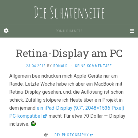
Die Schatenseite
RONALD IM NETZ
Retina-Display am PC
23.04.2013
BY
RONALD
·
KEINE KOMMENTARE
Allgemein beeindrucken mich Apple-Geräte nur am
Rande. Letzte Woche habe ich aber ein MacBook mit
Retina-Display gesehen, und: die Auflösung ist schon
schick. Zufällig stolpere ich Heute über ein Projekt in
dem jemand
ein iPad-Display (9,7″, 2048×1536 Pixel)
PC-kompatibel
macht. Für etwa 70 Dollar — Display
inclusive.
DIY PHOTOGRAPHY