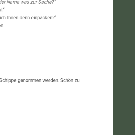
t der Name was zur Sache?“
l.“
 ich Ihnen denn einpacken?“
en.
ie Schippe genommen werden. Schön zu