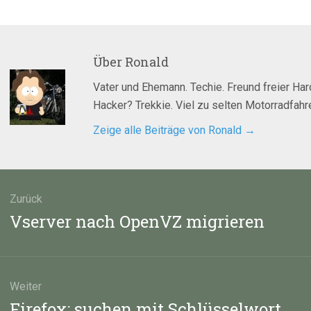
Über
Ronald
Vater und Ehemann. Techie. Freund freier Ha
Hacker? Trekkie. Viel zu selten Motorradfahre
Zeige alle Beiträge von Ronald
→
agsnavigation
Zurück
Vorheriger
Vserver nach OpenVZ migrieren
Beitrag:
Weiter
Nächster
Firefox: suchen mit Schlüsselwort