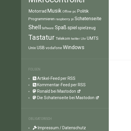
Musik
Motorrad
Politik
pc
Offline
Schatenseite
Programmieren
raspberry pi
Shell
Spaß
spiel
spielzeug
Software
Tastatur
UMTS
Telekom
twitter
Uhr
Windows
Unix
USB
vodafone
FOLGEN
Artikel-Feed per RSS
Kommentar-Feed per RSS
Ronald bei Mastodon
Die Schatenseite bei Mastodon
OBLIGATORISCH
Impressum / Datenschutz