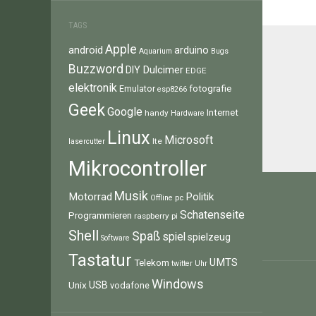
TAGS
Apple
android
arduino
Aquarium
Bugs
Buzzword
Dulcimer
DIY
EDGE
elektronik
fotografie
Emulator
esp8266
Geek
Google
Internet
handy
Hardware
Linux
Microsoft
lte
lasercutter
Mikrocontroller
Beitr
Musik
Motorrad
Politik
pc
Offline
Schatenseite
Programmieren
raspberry pi
Shell
Spaß
spiel
spielzeug
Software
Tastatur
UMTS
Telekom
twitter
Uhr
Windows
Unix
USB
vodafone