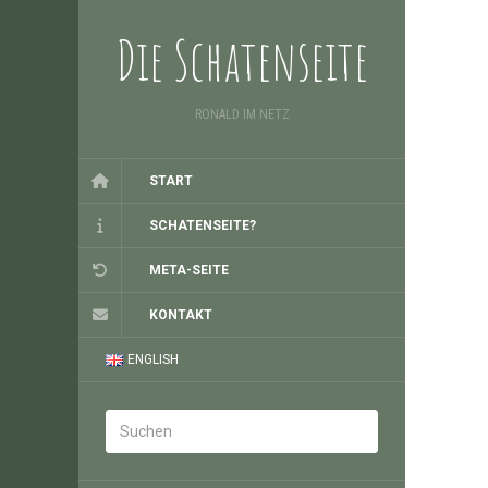
Die Schatenseite
RONALD IM NETZ
START
SCHATENSEITE?
META-SEITE
KONTAKT
ENGLISH