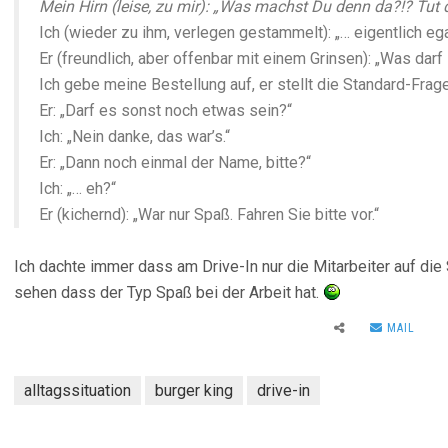
Mein Hirn (leise, zu mir): „Was machst Du denn da?!? Tu
Ich (wieder zu ihm, verlegen gestammelt): „… eigentlich ega
Er (freundlich, aber offenbar mit einem Grinsen): „Was darf
Ich gebe meine Bestellung auf, er stellt die Standard-Frag
Er: „Darf es sonst noch etwas sein?“
Ich: „Nein danke, das war’s.“
Er: „Dann noch einmal der Name, bitte?“
Ich: „… eh?“
Er (kichernd): „War nur Spaß. Fahren Sie bitte vor.“
Ich dachte immer dass am Drive-In nur die Mitarbeiter auf d
sehen dass der Typ Spaß bei der Arbeit hat.
MAIL
alltagssituation
burger king
drive-in