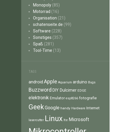
Monopoly
(85)
Motorrad
(16)
Organisation
(21)
schatenseite.de
(99)
Software
(228)
Sonstiges
(357)
Spaß
(281)
Tool-Time
(13)
TAGS
Apple
android
arduino
Aquarium
Bugs
Buzzword
Dulcimer
DIY
EDGE
elektronik
fotografie
Emulator
esp8266
Geek
Google
Internet
handy
Hardware
Linux
Microsoft
lte
lasercutter
Mikrocontroller