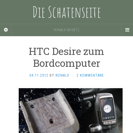
Die Schatenseite
RONALD IM NETZ
HTC Desire zum
Bordcomputer
04.11.2012
BY
RONALD
·
2 KOMMENTARE