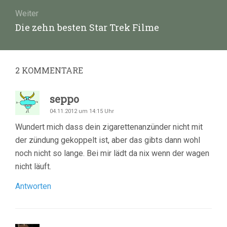
Weiter
Nächster
Die zehn besten Star Trek Filme
Beitrag:
2
KOMMENTARE
seppo
04.11.2012 um 14:15 Uhr
Wundert mich dass dein zigarettenanzünder nicht mit
der zündung gekoppelt ist, aber das gibts dann wohl
noch nicht so lange. Bei mir lädt da nix wenn der wagen
nicht läuft.
Antworten