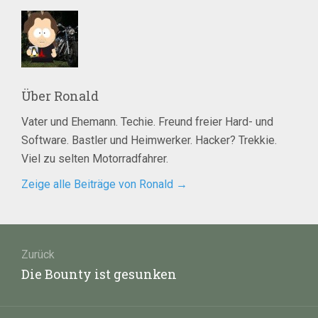
Über
Ronald
Vater und Ehemann. Techie. Freund freier Hard- und
Software. Bastler und Heimwerker. Hacker? Trekkie.
Viel zu selten Motorradfahrer.
Zeige alle Beiträge von Ronald
→
Beitragsnavigation
Zurück
Vorheriger
Die Bounty ist gesunken
Beitrag: