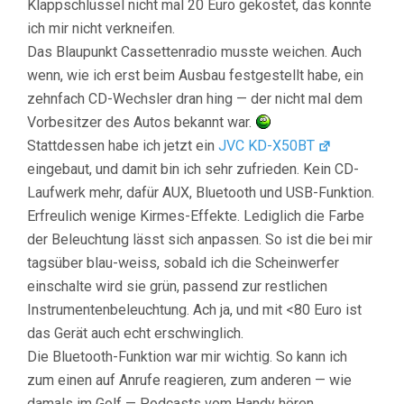
Klappschlüssel nicht mal 20 Euro gekostet, das konnte
ich mir nicht verkneifen.
Das Blaupunkt Cassettenradio musste weichen. Auch
wenn, wie ich erst beim Ausbau festgestellt habe, ein
zehnfach CD-Wechsler dran hing — der nicht mal dem
Vorbesitzer des Autos bekannt war.
Stattdessen habe ich jetzt ein
JVC KD-X50BT
eingebaut, und damit bin ich sehr zufrieden. Kein CD-
Laufwerk mehr, dafür AUX, Bluetooth und USB-Funktion.
Erfreulich wenige Kirmes-Effekte. Lediglich die Farbe
der Beleuchtung lässt sich anpassen. So ist die bei mir
tagsüber blau-weiss, sobald ich die Scheinwerfer
einschalte wird sie grün, passend zur restlichen
Instrumentenbeleuchtung. Ach ja, und mit <80 Euro ist
das Gerät auch echt erschwinglich.
Die Bluetooth-Funktion war mir wichtig. So kann ich
zum einen auf Anrufe reagieren, zum anderen — wie
damals im Golf — Podcasts vom Handy hören.