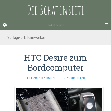
Die Schatenseite
RONALD IM NETZ
Schlagwort:
heimwerker
HTC Desire zum
Bordcomputer
04.11.2012
BY
RONALD
·
2 KOMMENTARE