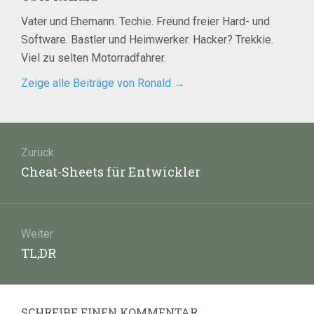
Vater und Ehemann. Techie. Freund freier Hard- und
Software. Bastler und Heimwerker. Hacker? Trekkie.
Viel zu selten Motorradfahrer.
Zeige alle Beiträge von Ronald
→
Beitragsnavigation
Zurück
Vorheriger
Cheat-Sheets für Entwickler
Beitrag:
Weiter
Nächster
TL;DR
Beitrag:
SCHREIBE EINEN KOMMENTAR