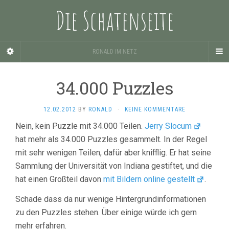
Die Schatenseite
RONALD IM NETZ
34.000 Puzzles
12.02.2012
BY
RONALD
·
KEINE KOMMENTARE
Nein, kein Puzzle mit 34.000 Teilen.
Jerry Slocum
hat mehr als 34.000 Puzzles gesammelt. In der Regel
mit sehr wenigen Teilen, dafür aber knifflig. Er hat seine
Sammlung der Universität von Indiana gestiftet, und die
hat einen Großteil davon
mit Bildern online gestellt
.
Schade dass da nur wenige Hintergrundinformationen
zu den Puzzles stehen. Über einige würde ich gern
mehr erfahren.