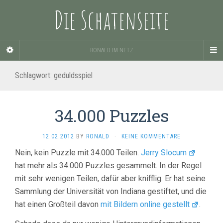
Die Schatenseite
RONALD IM NETZ
Schlagwort:
geduldsspiel
34.000 Puzzles
12.02.2012
BY
RONALD
·
KEINE KOMMENTARE
Nein, kein Puzzle mit 34.000 Teilen.
Jerry Slocum
hat mehr als 34.000 Puzzles gesammelt. In der Regel
mit sehr wenigen Teilen, dafür aber knifflig. Er hat seine
Sammlung der Universität von Indiana gestiftet, und die
hat einen Großteil davon
mit Bildern online gestellt
.