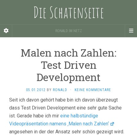
Die Schatenseite
RONALD IM NETZ
Malen nach Zahlen:
Test Driven
Development
05.01.2012
BY
RONALD
·
KEINE KOMMENTARE
Seit ich davon gehört habe bin ich davon überzeugt
dass Test Driven Development eine sehr gute Sache
ist. Gerade habe ich mir
eine halbstündige
Videopräsentation namens ‚Malen nach Zahlen‘
angesehen in der der Ansatz sehr schön gezeigt wird.