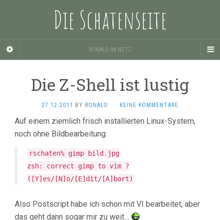
Die Schatenseite
RONALD IM NETZ
Die Z-Shell ist lustig
27.12.2011
BY
RONALD
·
KEINE KOMMENTARE
Auf einem ziemlich frisch installierten Linux-System,
noch ohne Bildbearbeitung:
rschaten% gimp bild.jpg
zsh: correct gimp to vim ?
([Y]es/[N]o/[E]dit/[A]bort)
Also Postscript habe ich schon mit VI bearbeitet, aber
das geht dann sogar mir zu weit…