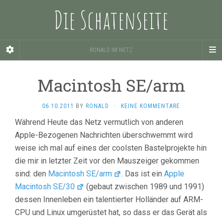
Die Schatenseite
RONALD IM NETZ
Macintosh SE/arm
06.10.2011
BY
RONALD
·
KEINE KOMMENTARE
Während Heute das Netz vermutlich von anderen
Apple-Bezogenen Nachrichten überschwemmt wird
weise ich mal auf eines der coolsten Bastelprojekte hin
die mir in letzter Zeit vor den Mauszeiger gekommen
sind: den
Macintosh SE/arm
. Das ist ein
Apple
Macintosh SE/30
(gebaut zwischen 1989 und 1991)
dessen Innenleben ein talentierter Holländer auf ARM-
CPU und Linux umgerüstet hat, so dass er das Gerät als