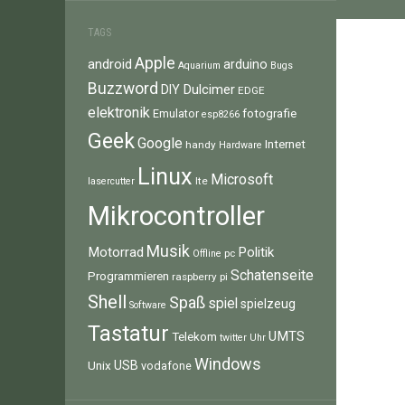
TAGS
Apple
android
arduino
Aquarium
Bugs
Buzzword
Dulcimer
DIY
EDGE
elektronik
fotografie
Emulator
esp8266
Geek
Google
Internet
handy
Hardware
Linux
Microsoft
lte
lasercutter
Mikrocontroller
Musik
Motorrad
Politik
pc
Offline
Schatenseite
Programmieren
raspberry pi
Shell
Spaß
spiel
spielzeug
Software
Tastatur
UMTS
Telekom
twitter
Uhr
Windows
Unix
USB
vodafone