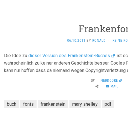
Frankenfo
06.10.2011
BY
RONALD
·
KEINE K
Die Idee zu
dieser Version des Frankenstein-Buches
ist sc
wahrscheinlich zu keiner anderen Geschichte besser. Cooles P
kann nur hoffen dass da niemand wegen Copyrightverletzung 
NERDCORE
MAIL
buch
fonts
frankenstein
mary shelley
pdf