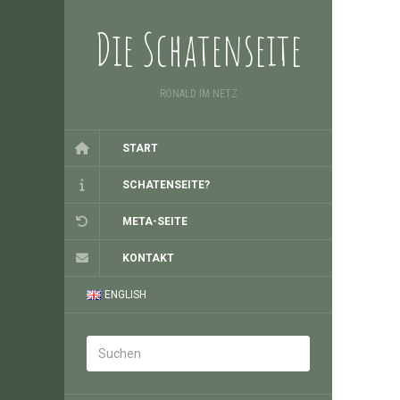
Die Schatenseite
RONALD IM NETZ
START
SCHATENSEITE?
META-SEITE
KONTAKT
ENGLISH