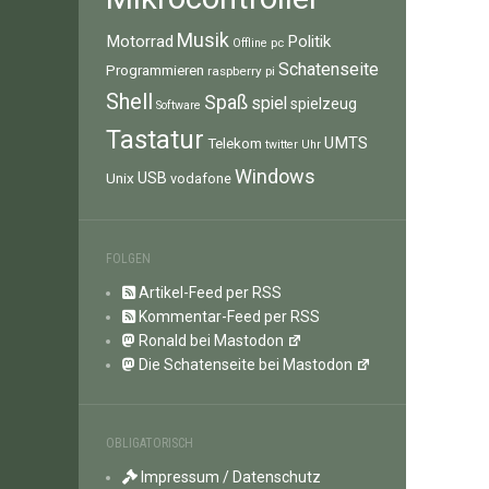
Musik
Motorrad
Politik
pc
Offline
Schatenseite
Programmieren
raspberry pi
Shell
Spaß
spiel
spielzeug
Software
Tastatur
UMTS
Telekom
twitter
Uhr
Windows
Unix
USB
vodafone
FOLGEN
Artikel-Feed per RSS
Kommentar-Feed per RSS
Ronald bei Mastodon
Die Schatenseite bei Mastodon
OBLIGATORISCH
Impressum / Datenschutz