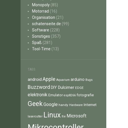
Monopoly
(85)
Motorrad
(16)
Organisation
(21)
schatenseite.de
(99)
Software
(228)
Sonstiges
(357)
Spaß
(281)
Tool-Time
(13)
TAGS
Apple
android
arduino
Aquarium
Bugs
Buzzword
Dulcimer
DIY
EDGE
elektronik
fotografie
Emulator
esp8266
Geek
Google
Internet
handy
Hardware
Linux
Microsoft
lte
lasercutter
Mikrocontroller