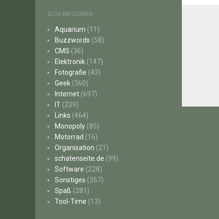
BLOG-KATEGORIEN
Aquarium
(11)
Buzzwords
(58)
CMS
(36)
Elektronik
(147)
Fotografie
(43)
Geek
(360)
Internet
(697)
IT
(239)
Beitr
Links
(464)
Monopoly
(85)
Motorrad
(16)
Organisation
(21)
schatenseite.de
(99)
Software
(228)
Sonstiges
(357)
Spaß
(281)
Tool-Time
(13)