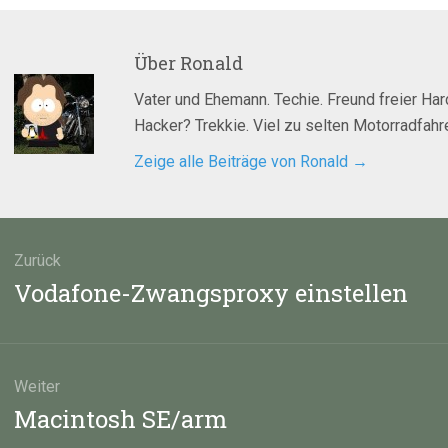
Über
Ronald
Vater und Ehemann. Techie. Freund freier Ha
Hacker? Trekkie. Viel zu selten Motorradfahre
Zeige alle Beiträge von Ronald
→
agsnavigation
Zurück
Vorheriger
Vodafone-Zwangsproxy einstellen
Beitrag:
Weiter
Nächster
Macintosh SE/arm
Beitrag: