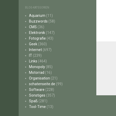
BLOG-KATEGORIEN
Aquarium
(11)
Buzzwords
(58)
CMS
(36)
Elektronik
(147)
Fotografie
(43)
Geek
(360)
Internet
(697)
IT
(239)
Links
(464)
Monopoly
(85)
Motorrad
(16)
Organisation
(21)
schatenseite.de
(99)
Software
(228)
Sonstiges
(357)
Beitr
Spaß
(281)
Tool-Time
(13)