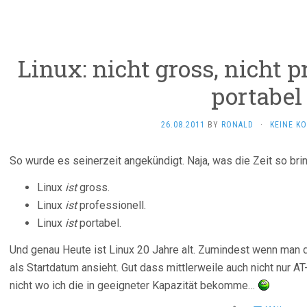
Linux: nicht gross, nicht p
portabel
26.08.2011
BY
RONALD
·
KEINE K
So wurde es seinerzeit angekündigt. Naja, was die Zeit so brin
Linux
ist
gross.
Linux
ist
professionell.
Linux
ist
portabel.
Und genau Heute ist Linux 20 Jahre alt. Zumindest wenn man
als Startdatum ansieht. Gut dass mittlerweile auch nicht nur A
nicht wo ich die in geeigneter Kapazität bekomme…