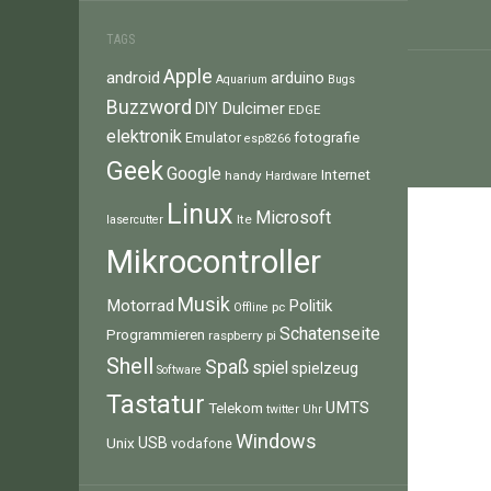
TAGS
Apple
android
arduino
Aquarium
Bugs
Buzzword
Dulcimer
DIY
EDGE
elektronik
fotografie
Emulator
esp8266
Geek
Google
Internet
handy
Hardware
Linux
Microsoft
lte
lasercutter
Mikrocontroller
Musik
Motorrad
Politik
pc
Offline
Schatenseite
Programmieren
raspberry pi
Shell
Spaß
spiel
spielzeug
Software
Tastatur
UMTS
Telekom
twitter
Uhr
Windows
Unix
USB
vodafone