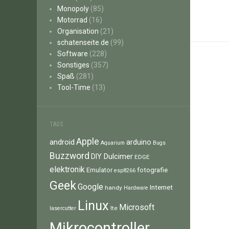
Monopoly
(85)
Motorrad
(16)
Organisation
(21)
schatenseite.de
(99)
Software
(228)
Sonstiges
(357)
Spaß
(281)
Tool-Time
(13)
TAGS
Apple
android
arduino
Aquarium
Bugs
Buzzword
Dulcimer
DIY
EDGE
elektronik
fotografie
Emulator
esp8266
Geek
Google
Internet
handy
Hardware
Linux
Microsoft
lte
lasercutter
Mikrocontroller