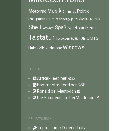
Musik
Motorrad
Politik
pc
Offline
Schatenseite
Programmieren
raspberry pi
Shell
Spaß
spiel
spielzeug
Software
Tastatur
UMTS
Telekom
twitter
Uhr
Windows
Unix
USB
vodafone
FOLGEN
Artikel-Feed per RSS
Kommentar-Feed per RSS
Ronald bei Mastodon
Die Schatenseite bei Mastodon
OBLIGATORISCH
Impressum / Datenschutz