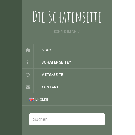
Die Schatenseite
RONALD IM NETZ
START
SCHATENSEITE?
META-SEITE
KONTAKT
ENGLISH