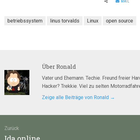
MAIL
betriebssystem
linus torvalds
Linux
open source
Über
Ronald
Vater und Ehemann. Techie. Freund freier Ha
Hacker? Trekkie. Viel zu selten Motorradfahre
Zeige alle Beiträge von Ronald
→
agsnavigation
Zurück
Vorheriger
Ida online