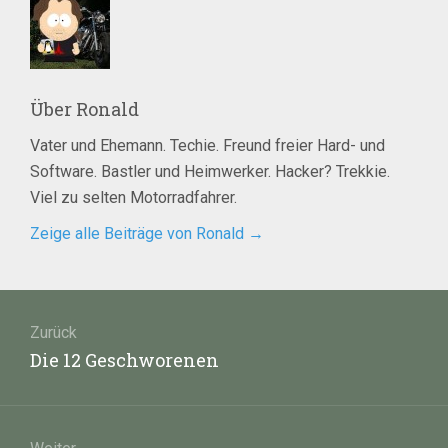
Über
Ronald
Vater und Ehemann. Techie. Freund freier Hard- und
Software. Bastler und Heimwerker. Hacker? Trekkie.
Viel zu selten Motorradfahrer.
Zeige alle Beiträge von Ronald
→
Beitragsnavigation
Zurück
Vorheriger
Die 12 Geschworenen
Beitrag: