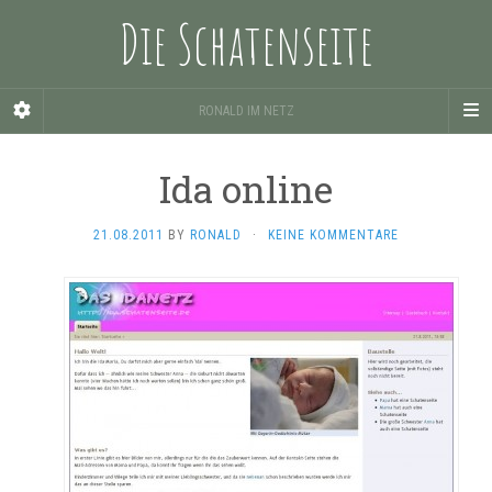
Die Schatenseite
RONALD IM NETZ
Ida online
21.08.2011
BY
RONALD
·
KEINE KOMMENTARE