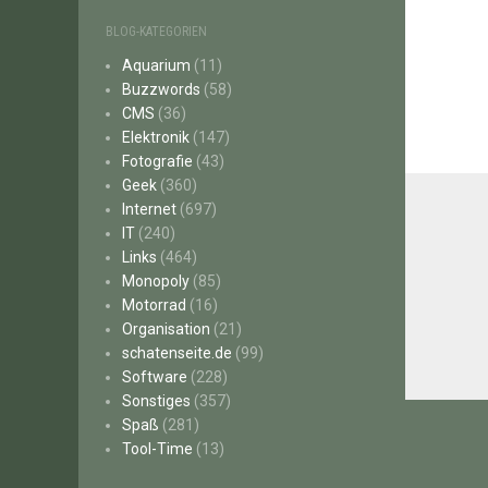
BLOG-KATEGORIEN
Aquarium
(11)
Buzzwords
(58)
CMS
(36)
Elektronik
(147)
Fotografie
(43)
Geek
(360)
Internet
(697)
IT
(240)
Links
(464)
Monopoly
(85)
Motorrad
(16)
Organisation
(21)
schatenseite.de
(99)
Software
(228)
Sonstiges
(357)
Beitr
Spaß
(281)
Tool-Time
(13)