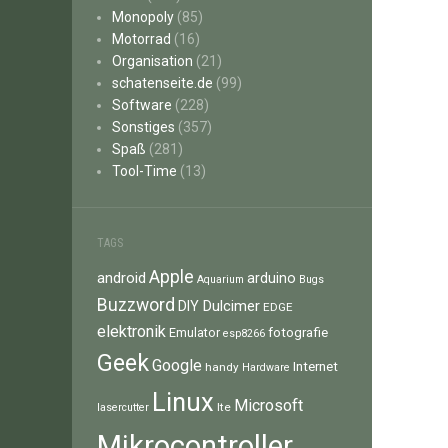
Monopoly
(85)
Motorrad
(16)
Organisation
(21)
schatenseite.de
(99)
Software
(228)
Sonstiges
(357)
Spaß
(281)
Tool-Time
(13)
TAGS
Apple
android
arduino
Aquarium
Bugs
Buzzword
Dulcimer
DIY
EDGE
elektronik
fotografie
Emulator
esp8266
Geek
Google
Internet
handy
Hardware
Linux
Microsoft
lte
lasercutter
Mikrocontroller