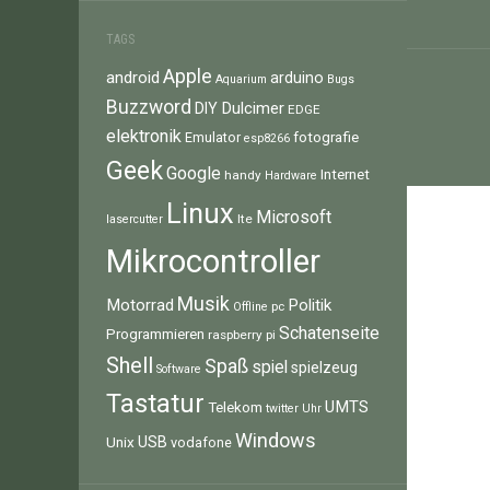
TAGS
Apple
android
arduino
Aquarium
Bugs
Buzzword
Dulcimer
DIY
EDGE
elektronik
fotografie
Emulator
esp8266
Geek
Google
Internet
handy
Hardware
Linux
Microsoft
lte
lasercutter
Mikrocontroller
Musik
Motorrad
Politik
pc
Offline
Schatenseite
Programmieren
raspberry pi
Shell
Spaß
spiel
spielzeug
Software
Tastatur
UMTS
Telekom
twitter
Uhr
Windows
Unix
USB
vodafone