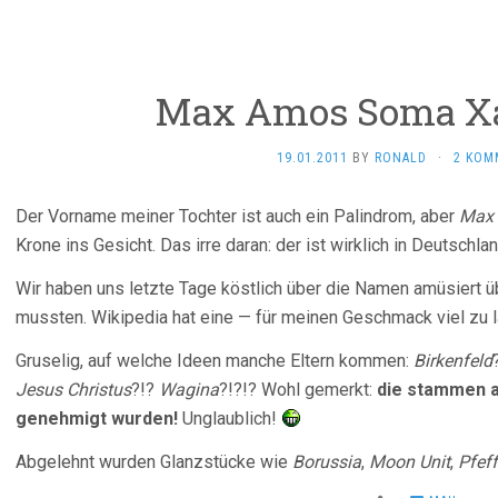
Max Amos Soma X
19.01.2011
BY
RONALD
·
2 KOM
Der Vorname meiner Tochter ist auch ein Palindrom, aber
Max
Krone ins Gesicht. Das irre daran: der ist wirklich in Deutschla
Wir haben uns letzte Tage köstlich über die Namen amüsiert ü
mussten. Wikipedia hat eine — für meinen Geschmack viel zu
Gruselig, auf welche Ideen manche Eltern kommen:
Birkenfeld
Jesus Christus
?!?
Wagina
?!?!? Wohl gemerkt:
die stammen a
genehmigt wurden!
Unglaublich!
Abgelehnt wurden Glanzstücke wie
Borussia
,
Moon Unit
,
Pfef