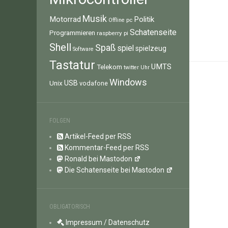
Musik
Motorrad
Politik
pc
Offline
Schatenseite
Programmieren
raspberry pi
Shell
Spaß
spiel
spielzeug
Software
Tastatur
UMTS
Telekom
twitter
Uhr
Windows
Unix
USB
vodafone
FOLGEN
Artikel-Feed per RSS
Kommentar-Feed per RSS
Ronald bei Mastodon
Die Schatenseite bei Mastodon
OBLIGATORISCH
Impressum / Datenschutz