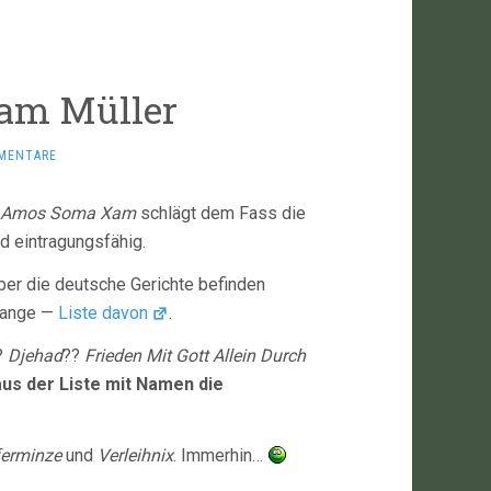
am Müller
MENTARE
 Amos Soma Xam
schlägt dem Fass die
nd eintragungsfähig.
ber die deutsche Gerichte befinden
 lange —
Liste davon
.
?
Djehad
??
Frieden Mit Gott Allein Durch
us der Liste mit Namen die
ferminze
und
Verleihnix
. Immerhin…