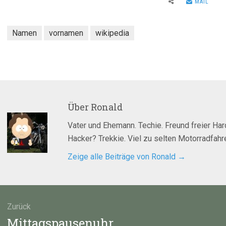
MAIL
Namen
vornamen
wikipedia
Über
Ronald
Vater und Ehemann. Techie. Freund freier Ha
Hacker? Trekkie. Viel zu selten Motorradfahre
Zeige alle Beiträge von Ronald
→
agsnavigation
Zurück
Vorheriger
Mittagspausenuhr