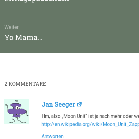
Beitrag:
Weiter
Nächster
Yo Mama…
Beitrag:
2
KOMMENTARE
Jan Seeger
Hm, also „Moon Unit“ ist ja nach mehr oder 
http://en.wikipedia.org/wiki/Moon_Unit_Zap
Antworten