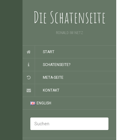
Die Schatenseite
RONALD IM NETZ
START
SCHATENSEITE?
META-SEITE
KONTAKT
ENGLISH