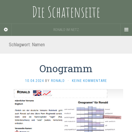
Die Schatenseite
RONALD IM NETZ
Schlagwort:
Namen
Onogramm
10.04.2024
BY
RONALD
·
KEINE KOMMENTARE