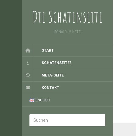
Die Schatenseite
RONALD IM NETZ
START
SCHATENSEITE?
META-SEITE
KONTAKT
ENGLISH