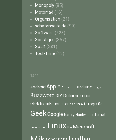
Monopoly
(85)
Motorrad
(16)
Organisation
(21)
schatenseite.de
(99)
Software
(228)
Sonstiges
(357)
Spaß
(281)
Tool-Time
(13)
TAGS
Apple
android
arduino
Aquarium
Bugs
Buzzword
Dulcimer
DIY
EDGE
elektronik
fotografie
Emulator
esp8266
Geek
Google
Internet
handy
Hardware
Linux
Microsoft
lte
lasercutter
Mikrocontroller