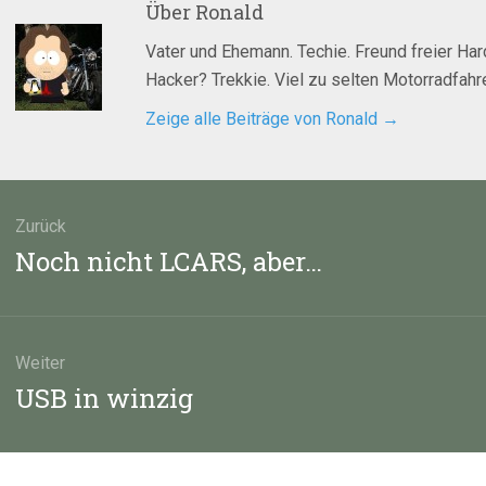
Über
Ronald
Vater und Ehemann. Techie. Freund freier Ha
Hacker? Trekkie. Viel zu selten Motorradfahre
Zeige alle Beiträge von Ronald
→
agsnavigation
Zurück
Vorheriger
Noch nicht LCARS, aber…
Beitrag:
Weiter
Nächster
USB in winzig
Beitrag: