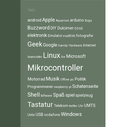
TAGS
Apple
android
arduino
Aquarium
Bugs
Buzzword
Dulcimer
DIY
EDGE
elektronik
fotografie
Emulator
esp8266
Geek
Google
Internet
handy
Hardware
Linux
Microsoft
lte
lasercutter
Mikrocontroller
Musik
Motorrad
Politik
pc
Offline
Schatenseite
Programmieren
raspberry pi
Shell
Spaß
spiel
spielzeug
Software
Tastatur
UMTS
Telekom
twitter
Uhr
Windows
Unix
USB
vodafone