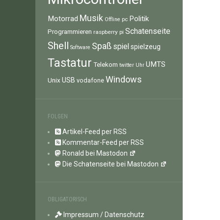
Musik
Motorrad
Politik
pc
Offline
Schatenseite
Programmieren
raspberry pi
Shell
Spaß
spiel
spielzeug
Software
Tastatur
UMTS
Telekom
twitter
Uhr
Windows
Unix
USB
vodafone
FOLGEN
Artikel-Feed per RSS
Kommentar-Feed per RSS
Ronald bei Mastodon
Die Schatenseite bei Mastodon
OBLIGATORISCH
Impressum / Datenschutz