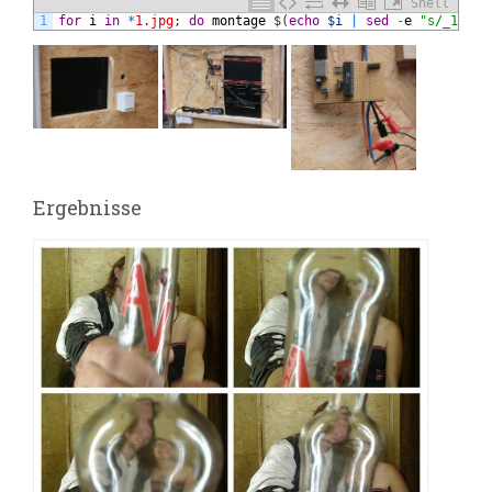
Shell
1
for
i
in
*
1.jpg
;
do
montage
$
(
echo
$i
|
sed
-
e
"s/_1/_[1
Ergebnisse