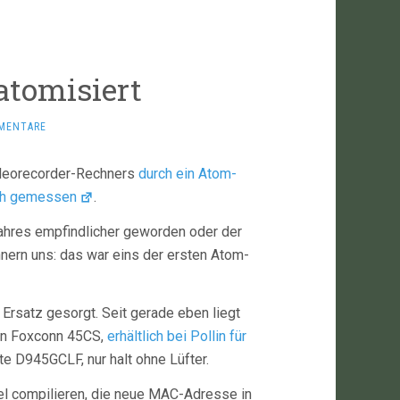
atomisiert
MENTARE
ideorecorder-Rechners
durch ein Atom-
ch gemessen
.
 Jahres empfindlicher geworden oder der
nnern uns: das war eins der ersten Atom-
 Ersatz gesorgt. Seit gerade eben liegt
ein Foxconn 45CS,
erhältlich bei Pollin für
lte D945GCLF, nur halt ohne Lüfter.
el compilieren, die neue MAC-Adresse in