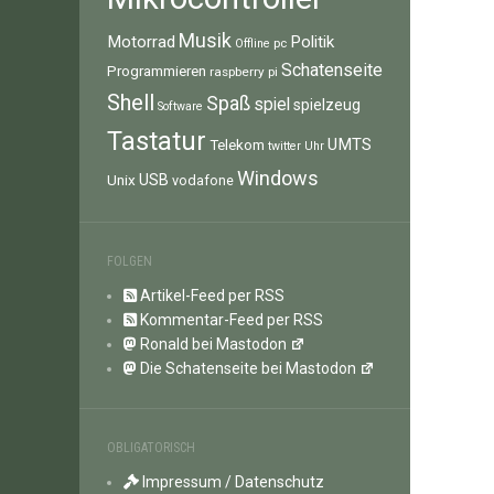
Musik
Motorrad
Politik
pc
Offline
Schatenseite
Programmieren
raspberry pi
Shell
Spaß
spiel
spielzeug
Software
Tastatur
UMTS
Telekom
twitter
Uhr
Windows
Unix
USB
vodafone
FOLGEN
Artikel-Feed per RSS
Kommentar-Feed per RSS
Ronald bei Mastodon
Die Schatenseite bei Mastodon
OBLIGATORISCH
Impressum / Datenschutz