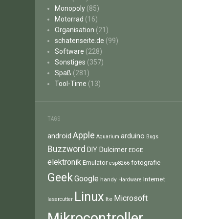
Monopoly
(85)
Motorrad
(16)
Organisation
(21)
schatenseite.de
(99)
Software
(228)
Sonstiges
(357)
Spaß
(281)
Tool-Time
(13)
TAGS
Apple
android
arduino
Aquarium
Bugs
Buzzword
Dulcimer
DIY
EDGE
elektronik
fotografie
Emulator
esp8266
Geek
Google
Internet
handy
Hardware
Linux
Microsoft
lte
lasercutter
Mikrocontroller