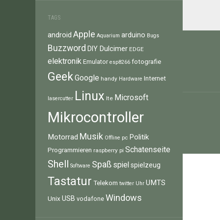
TAGS
Beitr
Apple
android
arduino
Aquarium
Bugs
Buzzword
Dulcimer
DIY
EDGE
elektronik
fotografie
Emulator
esp8266
Geek
Google
Internet
handy
Hardware
Linux
Microsoft
lte
lasercutter
Mikrocontroller
Musik
Motorrad
Politik
pc
Offline
Schatenseite
Programmieren
raspberry pi
Shell
Spaß
spiel
spielzeug
Software
Tastatur
UMTS
Telekom
twitter
Uhr
Windows
Unix
USB
vodafone