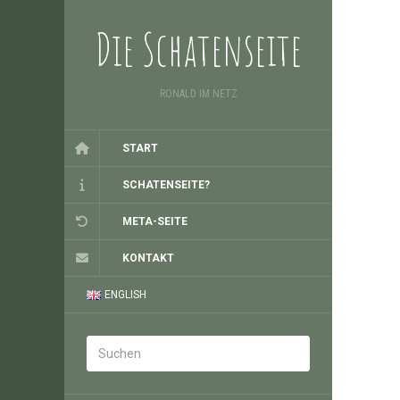
Die Schatenseite
RONALD IM NETZ
START
SCHATENSEITE?
META-SEITE
KONTAKT
ENGLISH