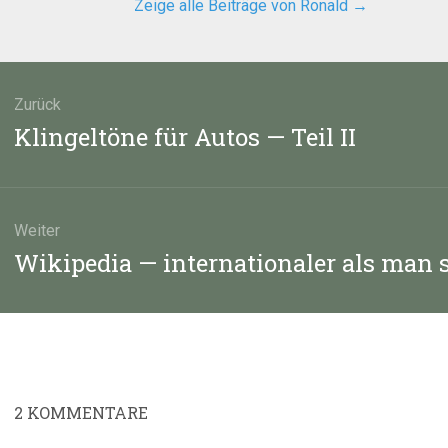
Zeige alle Beiträge von Ronald
→
agsnavigation
Zurück
Vorheriger
Klingeltöne für Autos — Teil II
Beitrag:
Weiter
Nächster
Wikipedia — internationaler als man 
Beitrag:
2
KOMMENTARE