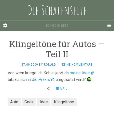
Die Schatenseite
RONALD IM NETZ
Klingeltöne für Autos —
Teil II
27.09.2009
BY
RONALD
·
KEINE KOMMENTARE
Von wem kriege ich Kohle, jetzt da
meine Idee
tatsächlich
in die Praxis
umgesetzt wird?
MAIL
Auto
Geek
Idee
Klingeltöne