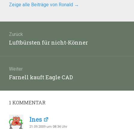
Zeige alle Beiträge von Ronald
→
Beitragsnavigation
Zurück
Vorheriger
Luftbürsten für nicht-Könner
Beitrag:
Weiter
Nächster
Farnell kauft Eagle CAD
Beitrag:
1
KOMMENTAR
Ines
21.09.2009 um 08:34 Uhr