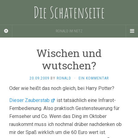
Die Schatenseite
RONALD IM NETZ
Wischen und
wutschen?
20.09.2009
BY
RONALD
·
EIN KOMMENTAR
Oder wie heißt das noch gleich, bei Harry Potter?
Dieser Zauberstab
ist tatsächlich eine Infrarot-
Fernbedienung. Also praktisch Gestensteuerung für
Fernseher und Co. Wenn das Ding im Oktober
rauskommt muss ich nochmal drüber nachdenken ob
mir der Spaß wirklich um die 60 Euro wert ist.