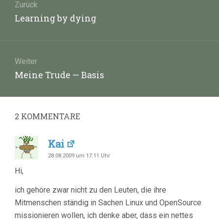
Zurück
Vorheriger
Learning by dying
Beitrag:
Weiter
Nächster
Meine Trude — Basis
Beitrag:
2
KOMMENTARE
Kai
28.08.2009 um 17:11 Uhr
Hi,
ich gehöre zwar nicht zu den Leuten, die ihre
Mitmenschen ständig in Sachen Linux und OpenSource
missionieren wollen, ich denke aber, dass ein nettes