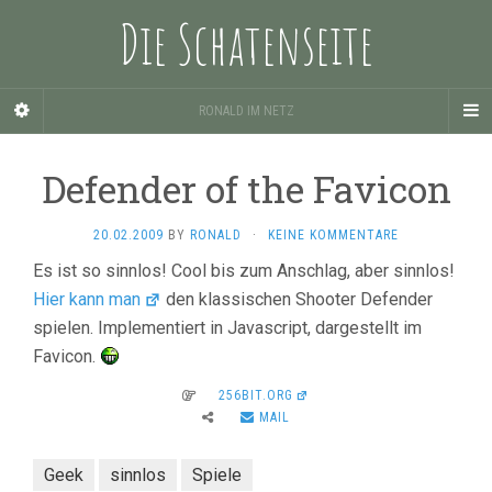
Die Schatenseite
RONALD IM NETZ
Defender of the Favicon
20.02.2009
BY
RONALD
·
KEINE KOMMENTARE
Es ist so sinnlos! Cool bis zum Anschlag, aber sinnlos!
Hier kann man
den klassischen Shooter Defender
spielen. Implementiert in Javascript, dargestellt im
Favicon.
256BIT.ORG
MAIL
Geek
sinnlos
Spiele