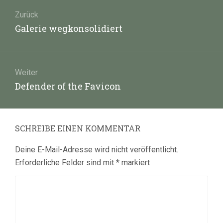
Beitragsnavigation
Zurück
Vorheriger
Galerie wegkonsolidiert
Beitrag:
Weiter
Nächster
Defender of the Favicon
Beitrag:
SCHREIBE EINEN KOMMENTAR
Deine E-Mail-Adresse wird nicht veröffentlicht.
Erforderliche Felder sind mit
*
markiert