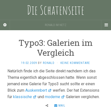
Die Schatenseite
RONALD IM NETZ
Typo3: Galerien im
Vergleich
19.02.2009
BY
RONALD
·
KEINE KOMMENTARE
Natürlich finde ich die Seite direkt nachdem ich das
Thema eigentlich abgeschlossen hatte. Wenn sonst
jemand eine Galerie für Typo3 sucht sollte er einen
Blick zum
Auskennbert
werfen. Der hat Extensions
für
klassische
und
moderne
Galerien verglichen.
MAIL