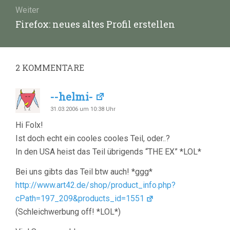
Weiter
Nächster
Firefox: neues altes Profil erstellen
Beitrag:
2
KOMMENTARE
--helmi-
31.03.2006 um 10:38 Uhr
Hi Folx!
Ist doch echt ein cooles cooles Teil, oder..?
In den USA heist das Teil übrigends “THE EX” *LOL*
Bei uns gibts das Teil btw auch! *ggg*
http://www.art42.de/shop/product_info.php?
cPath=197_209&products_id=1551
(Schleichwerbung off! *LOL*)