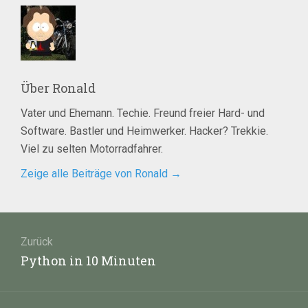
Über
Ronald
Vater und Ehemann. Techie. Freund freier Hard- und
Software. Bastler und Heimwerker. Hacker? Trekkie.
Viel zu selten Motorradfahrer.
Zeige alle Beiträge von Ronald
→
Beitragsnavigation
Zurück
Vorheriger
Python in 10 Minuten
Beitrag: