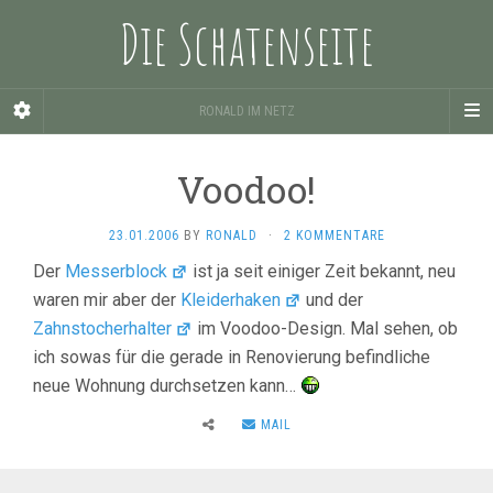
Die Schatenseite
RONALD IM NETZ
Voodoo!
23.01.2006
BY
RONALD
·
2 KOMMENTARE
Der
Messerblock
ist ja seit einiger Zeit bekannt, neu
waren mir aber der
Kleiderhaken
und der
Zahnstocherhalter
im Voodoo-Design. Mal sehen, ob
ich sowas für die gerade in Renovierung befindliche
neue Wohnung durchsetzen kann…
MAIL