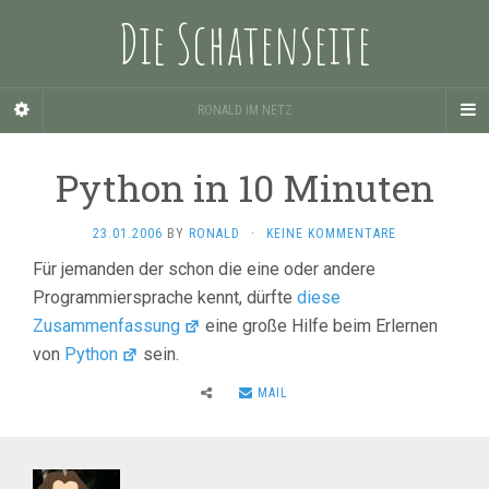
Die Schatenseite
RONALD IM NETZ
Python in 10 Minuten
23.01.2006
BY
RONALD
·
KEINE KOMMENTARE
Für jemanden der schon die eine oder andere
Programmiersprache kennt, dürfte
diese
Zusammenfassung
eine große Hilfe beim Erlernen
von
Python
sein.
MAIL