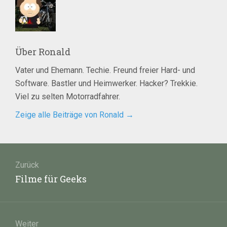
Über
Ronald
Vater und Ehemann. Techie. Freund freier Hard- und
Software. Bastler und Heimwerker. Hacker? Trekkie.
Viel zu selten Motorradfahrer.
Zeige alle Beiträge von Ronald
→
Beitragsnavigation
Zurück
Vorheriger
Filme für Geeks
Beitrag:
Weiter