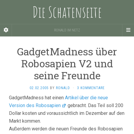
Die Schatenseite
RONALD IM NETZ
GadgetMadness über
Robosapien V2 und
seine Freunde
02.02.2005
BY
RONALD
·
3 KOMMENTARE
GadgetMadness hat einen
Artikel über die neue
Version des Robosapien
gebracht. Das Teil soll 200
Dollar kosten und voraussichtlich im Dezember auf den
Markt kommen.
Außerdem werden die neuen Freunde des Robosapien