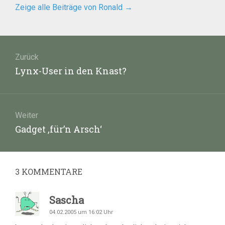
Zeige alle Beiträge von Ronald
→
Beitragsnavigation
Zurück
Vorheriger
Lynx-User in den Knast?
Beitrag:
Weiter
Nächster
Gadget ‚für’n Arsch‘
Beitrag:
3
KOMMENTARE
Sascha
04.02.2005 um 16:02 Uhr