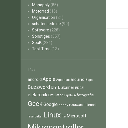
Monopoly
(85)
Motorrad
(16)
Organisation
(21)
schatenseite.de
(99)
Software
(228)
Sonstiges
(357)
Spaß
(281)
Tool-Time
(13)
TAGS
Apple
android
arduino
Aquarium
Bugs
Buzzword
Dulcimer
DIY
EDGE
elektronik
fotografie
Emulator
esp8266
Geek
Google
Internet
handy
Hardware
Linux
Microsoft
lte
lasercutter
Mikrocontroller