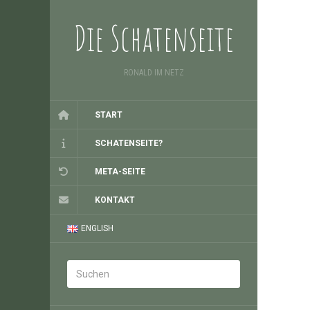
Die Schatenseite
RONALD IM NETZ
START
SCHATENSEITE?
META-SEITE
KONTAKT
ENGLISH