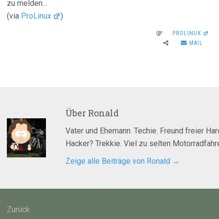
zu melden…
(via
ProLinux
)
PROLINUX
MAIL
Über
Ronald
Vater und Ehemann. Techie. Freund freier Ha
Hacker? Trekkie. Viel zu selten Motorradfahre
Zeige alle Beiträge von Ronald
→
agsnavigation
Zurück