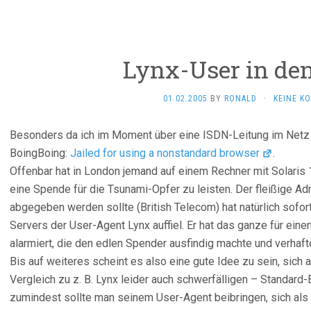
Lynx-User in de
01.02.2005
BY
RONALD
·
KEINE K
Besonders da ich im Moment über eine ISDN-Leitung im Netz bin
BoingBoing:
Jailed for using a nonstandard browser
.
Offenbar hat in London jemand auf einem Rechner mit Solaris
eine Spende für die Tsunami-Opfer zu leisten. Der fleißige Ad
abgegeben werden sollte (British Telecom) hat natürlich sofor
Servers der User-Agent Lynx auffiel. Er hat das ganze für einen
alarmiert, die den edlen Spender ausfindig machte und verhaft
Bis auf weiteres scheint es also eine gute Idee zu sein, sich
Vergleich zu z. B. Lynx leider auch schwerfälligen – Standar
zumindest sollte man seinem User-Agent beibringen, sich als