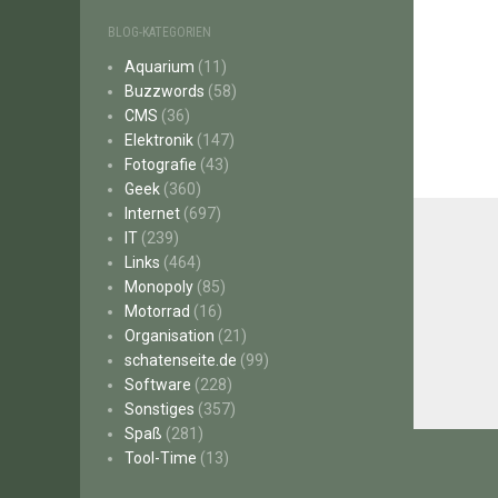
BLOG-KATEGORIEN
Aquarium
(11)
Buzzwords
(58)
CMS
(36)
Elektronik
(147)
Fotografie
(43)
Geek
(360)
Internet
(697)
IT
(239)
Links
(464)
Monopoly
(85)
Motorrad
(16)
Organisation
(21)
schatenseite.de
(99)
Software
(228)
Sonstiges
(357)
Spaß
(281)
Beitr
Tool-Time
(13)