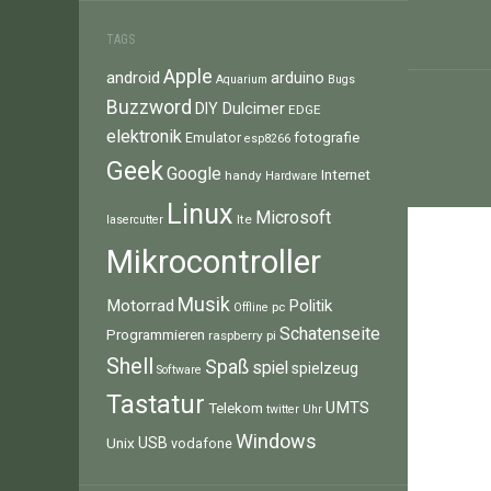
TAGS
Apple
android
arduino
Aquarium
Bugs
Buzzword
Dulcimer
DIY
EDGE
elektronik
fotografie
Emulator
esp8266
Geek
Google
Internet
handy
Hardware
Linux
Microsoft
lte
lasercutter
Mikrocontroller
Musik
Motorrad
Politik
pc
Offline
Schatenseite
Programmieren
raspberry pi
Shell
Spaß
spiel
spielzeug
Software
Tastatur
UMTS
Telekom
twitter
Uhr
Windows
Unix
USB
vodafone