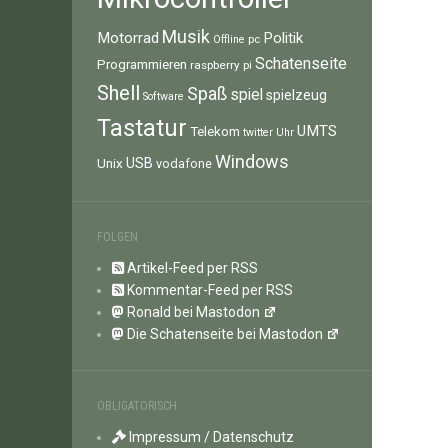
Musik
Motorrad
Politik
pc
Offline
Schatenseite
Programmieren
raspberry pi
Shell
Spaß
spiel
spielzeug
Software
Tastatur
UMTS
Telekom
twitter
Uhr
Windows
Unix
USB
vodafone
FOLGEN
Artikel-Feed per RSS
Kommentar-Feed per RSS
Ronald bei Mastodon
Die Schatenseite bei Mastodon
OBLIGATORISCH
Impressum / Datenschutz