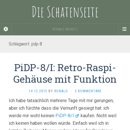
Die Schatenseite
RONALD IM NETZ
Schlagwort:
pdp-8
PiDP-8/I: Retro-Raspi-
Gehäuse mit Funktion
14.12.2015
BY
RONALD
·
2 KOMMENTARE
Ich habe tatsächlich mehrere Tage mit mir gerungen,
aber ich fürchte dass die Vernunft gesiegt hat: ich
werde mir wohl keinen
PiDP-8/I
kaufen. Nicht weil
ich keinen haben wollen würde. Einfach weil ich in